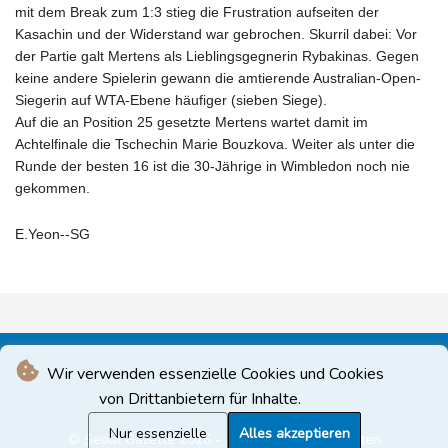
mit dem Break zum 1:3 stieg die Frustration aufseiten der
Kasachin und der Widerstand war gebrochen. Skurril dabei: Vor
der Partie galt Mertens als Lieblingsgegnerin Rybakinas. Gegen
keine andere Spielerin gewann die amtierende Australian-Open-
Siegerin auf WTA-Ebene häufiger (sieben Siege).
Auf die an Position 25 gesetzte Mertens wartet damit im
Achtelfinale die Tschechin Marie Bouzkova. Weiter als unter die
Runde der besten 16 ist die 30-Jährige in Wimbledon noch nie
gekommen.
E.Yeon--SG
Wir verwenden essenzielle Cookies und Cookies
von Drittanbietern für Inhalte.
Nur essenzielle
Alles akzeptieren
© Seoul Gazette 2026 - Alle Rechte vorbehalten