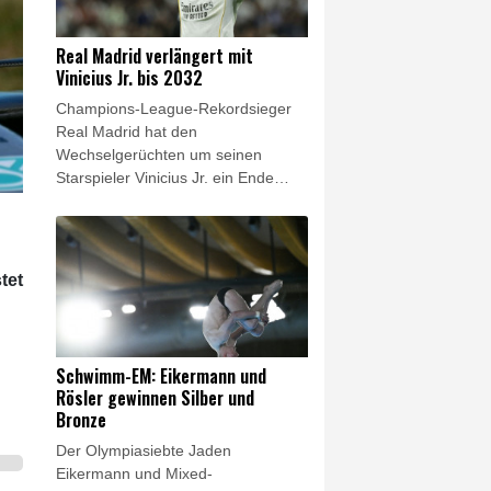
Donnerstag hervor. Zudem
bekräftigte die UEFA, sie habe das
Real Madrid verlängert mit
Vertrauen in Infantino verloren.
Vinicius Jr. bis 2032
Auch der südamerikanische
Champions-League-Rekordsieger
Verband CONMEBOL äußerte sich
Real Madrid hat den
erstmals seit Bekanntwerden der
Wechselgerüchten um seinen
Privatisierungspläne kritisch über
Starspieler Vinicius Jr. ein Ende
das Gebaren des FIFA-Präsidenten.
gesetzt und einen seiner wichtigsten
Leistungsträger langfristig an sich
gebunden. Wie die Königlichen am
Donnerstagabend mitteilten,
tet
unterschrieb der 26-jährige
Brasilianer einen neuen Vertrag bis
zum 30. Juni 2032. Zuletzt war
Vinicius Jr. mit dem englischen
Schwimm-EM: Eikermann und
Meister FC Arsenal in Verbindung
Rösler gewinnen Silber und
gebracht worden.
Bronze
Der Olympiasiebte Jaden
Eikermann und Mixed-