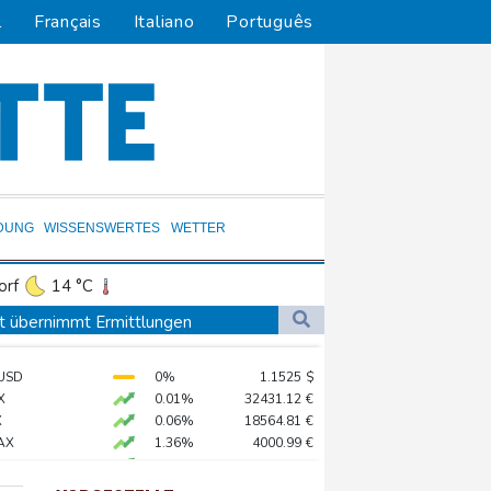
l
Français
Italiano
Português
DUNG
WISSENSWERTES
WETTER
orf
14 °C
Dortmund
12 °C
t übernimmt Ermittlungen
5 °C
Flensburg
15 °C
en Dollar zahlen
USD
0%
1.1525
$
22 °C
log - ohne Machado
X
0.01%
32431.12
€
stärker überprüfen
X
0.06%
18564.81
€
AX
1.36%
4000.99
€
ständig sein
 STOXX 50
0.39%
6502.56
€
chaft
0.05%
26140.13
€