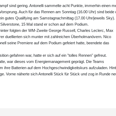
mpf sind gering. Antonelli sammelte acht Punkte, immerhin einen m
r Vorsprung. Auch für das Rennen am Sonntag (16.00 Uhr) sind beide 
ein gutes Qualifying am Samstagnachmittag (17.00 Uhr/jeweils Sky). 
n Silverstone, 15 Mal stand er schon auf dem Podium.
ahinter folgten der WM-Zweite George Russell, Charles Leclerc, Max
rer duellierten sich munter mit zahlreichen Überholmanövern. Nico
onell seine Premiere auf dem Podium gefeiert hatte, beendete das
ion gefahren war, hatte er sich auf ein "tolles Rennen" gefreut.
atte, war dieses vom Energiemanagement geprägt. Die Teams
um ihre Batterien auf dem Hochgeschwindigkeitskurs aufzuladen. Hint
lge. Vorne näherte sich Antonelli Stück für Stück und zog in Runde n