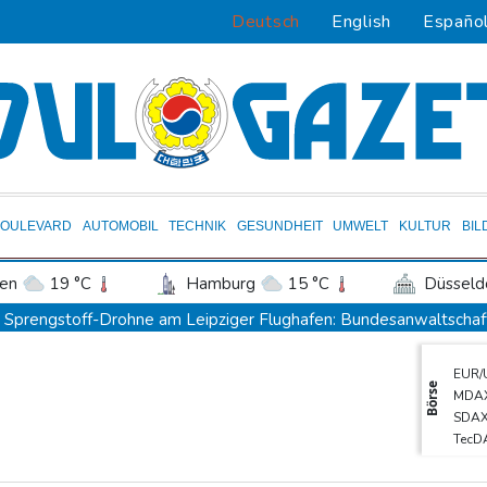
Deutsch
English
Españo
BOULEVARD
AUTOMOBIL
TECHNIK
GESUNDHEIT
UMWELT
KULTUR
BIL
en
19 °C
Hamburg
15 °C
Düsseld
Potsdam
17 °C
Leipzig
16 °C
Sprengstoff-Drohne am Leipziger Flughafen: Bundesanwaltschaf
ln
14 °C
Kiel
15 °C
Bremen
1
Ungenügender Schutz von Kindern: Meta muss in USA 567 Million
EUR/
tgart
16 °C
Dresden
19 °C
Wien
Regierung und Opposition in Venezuela beginnen offiziellen Dia
Börse
MDA
den-Baden
14 °C
USA wollen bei Visa-Anträgen offenbar Online-Aktivitäten noch 
SDA
TecD
Röwekamp: Innenministerium muss zentral für Drohnenabwehr zu
Euro
Trump unternimmt neuen Vorstoß im Streit um US-Staatsbürgers
DAX