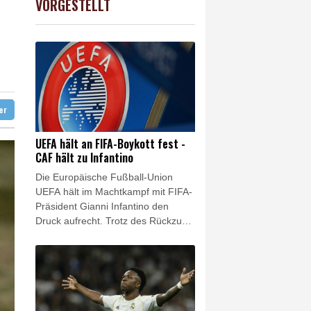
VORGESTELLT
preis
0.32%
4313.6
$
ündigt Vergeltung an
digt Vergeltung an
ter
UEFA hält an FIFA-Boykott fest -
CAF hält zu Infantino
Die Europäische Fußball-Union
UEFA hält im Machtkampf mit FIFA-
Präsident Gianni Infantino den
Druck aufrecht. Trotz des Rückzugs
der FIFA-Pläne für eine Öffnung
gegenüber externen Investoren hält
die UEFA an ihrem Boykott der
Wettbewerbe des Weltverbandes
fest. Das geht aus einer UEFA-
Erklärung auf SID-Anfrage vom