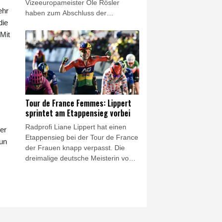
Vizeeuropameister Ole Rösler
ehr
haben zum Abschluss der
die
Wassersprungwettbewerbe bei der
EM in Paris die neunte und zehnte
Mit
Medaille für den Deutschen
Schwimm-Verband (DSV)
gewonnen. Im Einzelfinale vom
Turm am Donnerstag sprang der
21-jährige Eikermann, im
Synchronfinale mit Luis Avila
Tour de France Femmes: Lippert
Sanchez Fünfter und mit dem Team
sprintet am Etappensieg vorbei
Siebter, mit 513,05 Punkten zu
Radprofi Liane Lippert hat einen
Silber.
er
Etappensieg bei der Tour de France
eun
der Frauen knapp verpasst. Die
dreimalige deutsche Meisterin vom
Team Movistar erreichte das Ziel
der 153,4 km langen sechsten
Etappe in Tournon-sur-Rhone als
Teil einer Fluchtgruppe, war im
kräftezehrenden Sprint um den
Tagessieg aber chancenlos. Beim