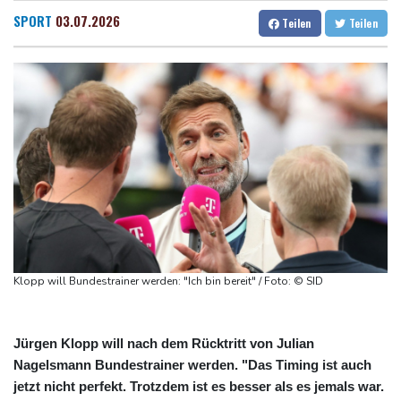
Bericht: EU importiert wieder mehr Flüssiggas aus Russland
Dresden
14 °C
Wien
22 °C
SPORT
03.07.2026
Teilen
Teilen
Militärverwaltung: Mindestens drei Tote durch russische Angriffe
Salzburg
19 °C
in Region Kiew
Baden-Baden
13 °C
BUND kritisiert Lockerung von Sonntagsfahrverbot für Lkw - BDI
begrüßt es
Kolumbien: Neuer Präsident kündigt "unermüdlichen" Kampf
gegen Drogengewalt an
BUND kritisiert Lockerung von Sonn- und Feiertagsfahrverbot für
Lastwagen
Klopp will Bundestrainer werden: "Ich bin bereit" / Foto: © SID
Jürgen Klopp will nach dem Rücktritt von Julian
Nagelsmann Bundestrainer werden. "Das Timing ist auch
jetzt nicht perfekt. Trotzdem ist es besser als es jemals war.