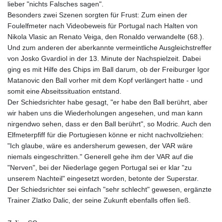
lieber "nichts Falsches sagen".
Besonders zwei Szenen sorgten für Frust: Zum einen der
Foulelfmeter nach Videobeweis für Portugal nach Halten von
Nikola Vlasic an Renato Veiga, den Ronaldo verwandelte (68.).
Und zum anderen der aberkannte vermeintliche Ausgleichstreffer
von Josko Gvardiol in der 13. Minute der Nachspielzeit. Dabei
ging es mit Hilfe des Chips im Ball darum, ob der Freiburger Igor
Matanovic den Ball vorher mit dem Kopf verlängert hatte - und
somit eine Abseitssituation entstand.
Der Schiedsrichter habe gesagt, "er habe den Ball berührt, aber
wir haben uns die Wiederholungen angesehen, und man kann
nirgendwo sehen, dass er den Ball berührt", so Modric. Auch den
Elfmeterpfiff für die Portugiesen könne er nicht nachvollziehen:
"Ich glaube, wäre es andersherum gewesen, der VAR wäre
niemals eingeschritten." Generell gehe ihm der VAR auf die
"Nerven", bei der Niederlage gegen Portugal sei er klar "zu
unserem Nachteil" eingesetzt worden, betonte der Superstar.
Der Schiedsrichter sei einfach "sehr schlecht" gewesen, ergänzte
Trainer Zlatko Dalic, der seine Zukunft ebenfalls offen ließ.