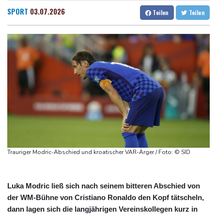
Ätna auf Sizilien ausgebrochen - Flugverkehr in Catania
Dresden
15 °C
Wien
18 °C
SPORT
03.07.2026
Teilen
Teilen
zeitweise eingeschränkt
Salzburg
18 °C
Doppelpack Freigang: Frankfurt schlägt auch Malmö
Baden-Baden
16 °C
Explosion mutmaßlich ukrainischer Drohne in Bulgarien löst
diplomatische Verstimmung aus
Selenskyj warnt vor Folgen russischer Angriffe - Vucic für
Integrität der Ukraine
Sieg auf der längsten Etappe: Vollering übernimmt
Gesamtführung
Drohne explodiert an der Grenze zwischen Rumänien und
Bulgarien nahe Gaspipeline
Trauriger Modric-Abschied und kroatischer VAR-Ärger / Foto: © SID
Luka Modric ließ sich nach seinem bitteren Abschied von
der WM-Bühne von Cristiano Ronaldo den Kopf tätscheln,
dann lagen sich die langjährigen Vereinskollegen kurz in