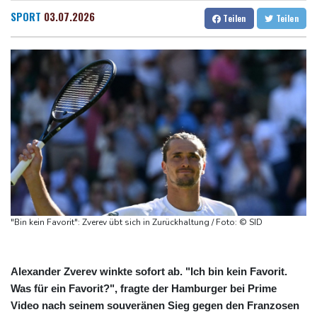
Korruptionsermittlungen gegen ukrainische Ex-Botschafterin in
Dresden
29 °C
Wien
32 °C
SPORT
03.07.2026
Teilen
Teilen
den USA
Salzburg
26 °C
Wahl-O-Mat zu Landtagswahl in Sachsen-Anhalt gestartet
Baden-Baden
19 °C
Bundesverfassungsgericht: Bundestag muss "zeitnah" über
Wahleinsprüche entscheiden
KI-Boom: Siemens verzeichnet Rekord bei Auftragseingang und
deutliche Gewinnzuwachs
Frau aus Berliner Kleingartenvorstand soll fast eine Million Euro
veruntreut haben
Zahl deutscher Azubis sinkt deutlich - Anstieg bei ausländischen
Auszubildenden
"Bin kein Favorit": Zverev übt sich in Zurückhaltung / Foto: © SID
Alexander Zverev winkte sofort ab. "Ich bin kein Favorit.
Was für ein Favorit?", fragte der Hamburger bei Prime
Video nach seinem souveränen Sieg gegen den Franzosen