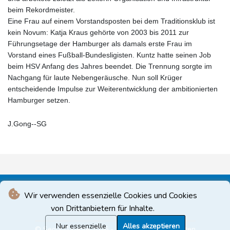
beim Rekordmeister.
Eine Frau auf einem Vorstandsposten bei dem Traditionsklub ist
kein Novum: Katja Kraus gehörte von 2003 bis 2011 zur
Führungsetage der Hamburger als damals erste Frau im
Vorstand eines Fußball-Bundesligisten. Kuntz hatte seinen Job
beim HSV Anfang des Jahres beendet. Die Trennung sorgte im
Nachgang für laute Nebengeräusche. Nun soll Krüger
entscheidende Impulse zur Weiterentwicklung der ambitionierten
Hamburger setzen.
J.Gong--SG
Wir verwenden essenzielle Cookies und Cookies
von Drittanbietern für Inhalte.
Nur essenzielle
Alles akzeptieren
© Seoul Gazette 2026 - Alle Rechte vorbehalten