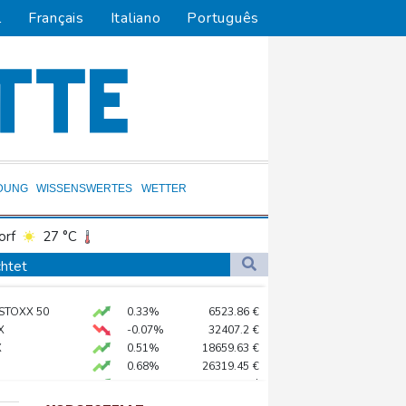
l
Français
Italiano
Português
DUNG
WISSENSWERTES
WETTER
orf
27 °C
Dortmund
27 °C
chtet
6 °C
Flensburg
23 °C
 als Staatschef
 STOXX 50
0.33%
6523.86
€
30 °C
X
-0.07%
32407.2
€
 mehr
X
0.51%
18659.63
€
0.68%
26319.45
€
preis
2.28%
4399.7
$
AX
1.67%
4068.78
€