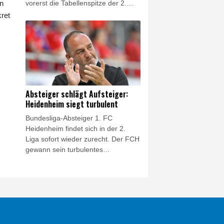
in
vorerst die Tabellenspitze der 2.
Bundesliga erobert. Nach einer
ret
denkwürdigen ersten Halbzeit hieß
es am Ende 6:1 (4:0) für die klar
überlegenen Gäste. Kurios: Auch im
Vorjahr war die Eintracht mit einem
Sieg in Magdeburg gestartet,
damals hieß es aber "nur" 1:0.
Absteiger schlägt Aufsteiger:
Heidenheim siegt turbulent
Bundesliga-Absteiger 1. FC
Heidenheim findet sich in der 2.
Liga sofort wieder zurecht. Der FCH
gewann sein turbulentes
Auftaktspiel gegen den Aufsteiger
VfL Osnabrück am Samstag mit 4:3
(3:2) und sortierte sich wie
gewünscht gleich oben in der
Tabelle ein.