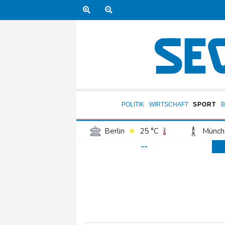
POLITIK
WIRTSCHAFT
SPORT
Berlin
25 °C
Münch
--
Frankfurt am Main
30 °C
Hannover
24 °C
Kö
Rostock
22 °C
Stut
Salzburg
30 °C
Ba