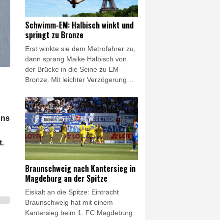
Jährige sei am Freitagabend
(Ortszeit) in einem Krankenhaus in
Schwimm-EM: Halbisch winkt und
Rosario verstorben.
springt zu Bronze
Erst winkte sie dem Metrofahrer zu,
dann sprang Maike Halbisch von
der Brücke in die Seine zu EM-
Bronze. Mit leichter Verzögerung
katapultierte sich die 21 Jahre alte
Klippenspringerin im letzten
Durchgang bei der
uns
Europameisterschaft in Paris noch
vom sechsten auf den dritten Platz.
t.
Braunschweig nach Kantersieg in
Magdeburg an der Spitze
Eiskalt an die Spitze: Eintracht
Braunschweig hat mit einem
Kantersieg beim 1. FC Magdeburg