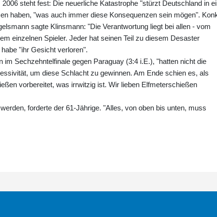
06 steht fest: Die neuerliche Katastrophe "stürzt Deutschland in e
nzen haben, "was auch immer diese Konsequenzen sein mögen". Konk
elsmann sagte Klinsmann: "Die Verantwortung liegt bei allen - vom
dem einzelnen Spieler. Jeder hat seinen Teil zu diesem Desaster
habe "ihr Gesicht verloren".
 im Sechzehntelfinale gegen Paraguay (3:4 i.E.), "hatten nicht die
essivität, um diese Schlacht zu gewinnen. Am Ende schien es, als
eßen vorbereitet, was irrwitzig ist. Wir lieben Elfmeterschießen
 werden, forderte der 61-Jährige. "Alles, von oben bis unten, muss