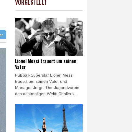
VORGESTELLT
USD
0.32%
1.1562
$
ustrie begrüßt sie
stizminister Blanche
ze
so früh wie nie
ter
Lionel Messi trauert um seinen
Vater
Fußball-Superstar Lionel Messi
trauert um seinen Vater und
Manager Jorge. Der Jugendverein
des achtmaligen Weltfußballers
kondolierte am Samstag: "Der Club
Atlético Newell's Old Boys
verabschiedet sich mit Trauer und
tiefem Schmerz von Jorge Messi."
Zuvor hatten argentinische Medien
übereinstimmend berichtet, der 68-