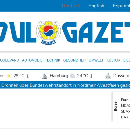
Deutsch
English
Españo
BOULEVARD
AUTOMOBIL
TECHNIK
GESUNDHEIT
UMWELT
KULTUR
BIL
en
29 °C
Hamburg
24 °C
Düsseld
Potsdam
24 °C
Leipzig
26 °C
Drohnen über Bundeswehrstandort in Nordrhein-Westfalen gesi
ln
27 °C
Kiel
23 °C
Bremen
2
Ungarns Regierungspartei nominiert Ex-Gerichtspräsidenten Baka
Euro
tgart
32 °C
Dresden
28 °C
Wien
Schwimm-EM: Halbisch winkt und springt zu Bronze
Börse
MDA
den-Baden
28 °C
Selenskyj: Ukraine hat praktisch keine intakten Wärmekraftwerke
SDA
DAX
Braunschweig nach Kantersieg in Magdeburg an der Spitze
Gold
Absteiger schlägt Aufsteiger: Heidenheim siegt turbulent
TecD