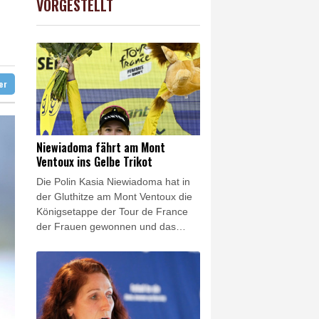
VORGESTELLT
USD
0.36%
1.1567
$
lughafen zurück
nen Ballsaal-Plänen
ontrollen
ter
Niewiadoma fährt am Mont
Ventoux ins Gelbe Trikot
Die Polin Kasia Niewiadoma hat in
der Gluthitze am Mont Ventoux die
Königsetappe der Tour de France
der Frauen gewonnen und das
Gelbe Trikot erobert. Die
Gesamtsiegerin von 2024 kam am
kahlen Gipfel im Herzen der
Provence klar vor ihren Rivalinnen
Demi Vollering (+1:16 Minuten) und
der zuvor führenden Marlen