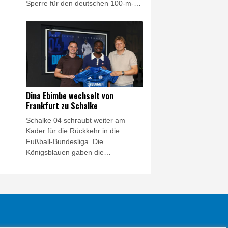
Sperre für den deutschen 100-m-
Rekordhalter Owen Ansah. Diesen
Sanktionsvorschlag teilte die NADA
am Freitag mit. Wird er akzeptiert,
reduziert sich die Dauer
automatisch auf drei Jahre.
Dina Ebimbe wechselt von
Frankfurt zu Schalke
Schalke 04 schraubt weiter am
Kader für die Rückkehr in die
Fußball-Bundesliga. Die
Königsblauen gaben die
Verpflichtung von Junior Dina
Ebimbe bekannt, der rechte
Außenbahnspieler war vom
Ligakonkurrenten Eintracht
Frankfurt aussortiert worden. Auf
Schalke unterschrieb der gebürtige
Franzose einen Vertrag bis 2028.