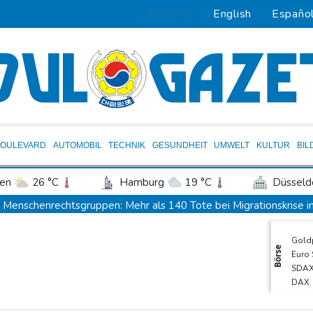
Deutsch
English
Españo
BOULEVARD
AUTOMOBIL
TECHNIK
GESUNDHEIT
UMWELT
KULTUR
BIL
en
26 °C
Hamburg
19 °C
Düsseld
Potsdam
20 °C
Leipzig
23 °C
Menschenrechtsgruppen: Mehr als 140 Tote bei Migrationskrise i
ln
22 °C
Kiel
18 °C
Bremen
2
Mindestens zehn Tote bei Angriffen der pro-iranischen Huthis im
Gold
tgart
28 °C
Dresden
25 °C
Wien
US-Senat stimmt für verschärfte Sanktionen gegen Russland
Börse
Euro
den-Baden
27 °C
US-Gericht setzt Bau von Trumps Ballsaal aus - Präsident kündig
SDA
DAX
Direkt-ICE Berlin-Paris bleibt wegen Technikproblemen vorerst 
TecD
Selenskyj erstmals seit Beginn von Ukraine-Krieg nach Serbien ge
MDA