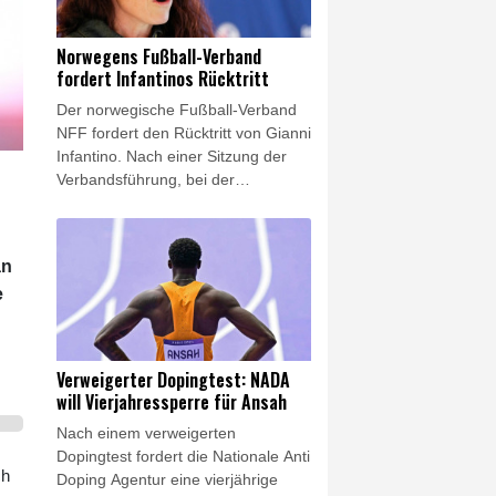
Reusser (+1:46) ins Ziel und steht
vor ihrem zweiten Gesamtsieg. Die
Norwegens Fußball-Verband
Rosenheimerin Antonia Niedermaier
fordert Infantinos Rücktritt
überzeugte als Sechste erneut und
Der norwegische Fußball-Verband
behält nach sieben von neun Tagen
NFF fordert den Rücktritt von Gianni
das Weiße Trikot.
Infantino. Nach einer Sitzung der
Verbandsführung, bei der
insbesondere die Zukunft des
umstrittenen FIFA-Chefs erörtert
wurde, sagte die NFF-Vorsitzende
an
Lise Klaveness auf einer
e
Pressekonferenz: "Wir werden den
FIFA-Präsidenten jetzt zum Rücktritt
auffordern."
Verweigerter Dopingtest: NADA
will Vierjahressperre für Ansah
Nach einem verweigerten
Dopingtest fordert die Nationale Anti
ch
Doping Agentur eine vierjährige