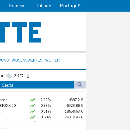
l
Français
Italiano
Português
DUNG
WISSENSWERTES
WETTER
orf
23 °C
Dortmund
22 °C
n Ceuta
0 °C
Flensburg
18 °C
 Jemen
preis
2.22%
4397.2
$
30 °C
 STOXX 50
0.33%
6523.86
€
t Berufung an
X
0.51%
18659.63
€
0.68%
26319.45
€
unterbrochen
AX
1.67%
4068.78
€
reist
X
-0.07%
32407.2
€