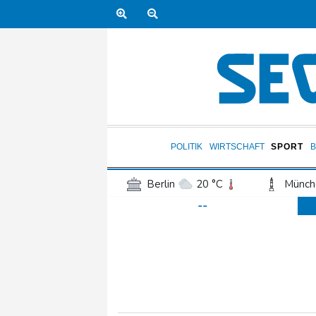
POLITIK
WIRTSCHAFT
SPORT
Berlin
20 °C
Münch
--
Frankfurt am Main
26 °C
Hannover
21 °C
Kö
Rostock
18 °C
Stut
Salzburg
25 °C
Ba