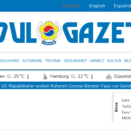
Deutsch
English
Españo
BOULEVARD
AUTOMOBIL
TECHNIK
GESUNDHEIT
UMWELT
KULTUR
BIL
en
25 °C
Hamburg
22 °C
Düsseld
Potsdam
27 °C
Leipzig
30 °C
US-Republikaner wollen früheren Corona-Berater Fauci vor Gerich
ln
24 °C
Kiel
22 °C
Bremen
2
Forlán wird Nationaltrainer in Uruguay
DAX
tgart
29 °C
Dresden
30 °C
Wien
Böden in Deutschland ähnlich trocken wie in Dürrejahren 2018 u
Börse
TecD
den-Baden
21 °C
Mutter mit 71 Stichen getötet und Leiche zerstückelt: Mann muss 
Euro
MDA
Nach Ausweisung von Journalistin: Russland wirft Frankreich "poli
Gold
Iran-Krieg: Berichte über US-Munitionsknappheit - Pakistan will
SDA