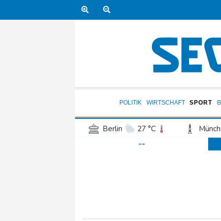
POLITIK
WIRTSCHAFT
SPORT
Berlin
27 °C
Münch
--
Frankfurt am Main
29 °C
Hannover
24 °C
Kö
Rostock
23 °C
Stut
Salzburg
30 °C
Ba