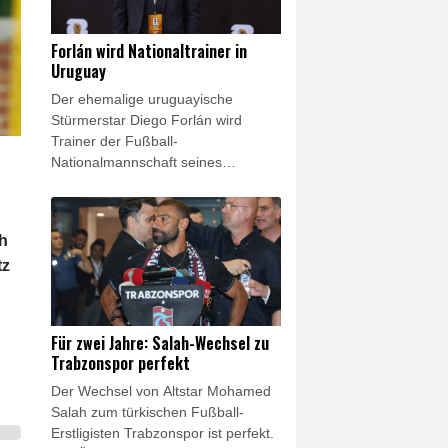
Medienberichten zahlt Real 125
Millionen Euro als feste Ablöse an
Forlán wird Nationaltrainer in
RB, mit Boni könnte sich die Summe
Uruguay
auf 140 Millionen Euro erhöhen.
Der ehemalige uruguayische
Stürmerstar Diego Forlán wird
Trainer der Fußball-
Nationalmannschaft seines
Heimatlandes. Dies gab der
uruguayische Fußballverband am
Donnerstag bekannt. Forlán folgt
ch
auf Marcelo Bielsa, der mit der
tz
"Celeste" bei der WM in den USA,
Mexiko und Kanada bereits in der
Gruppenphase gescheitert war.
Für zwei Jahre: Salah-Wechsel zu
Trabzonspor perfekt
Der Wechsel von Altstar Mohamed
Salah zum türkischen Fußball-
Erstligisten Trabzonspor ist perfekt.