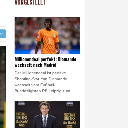
VORGESTELLT
USD
-0.08%
1.1546
$
it
sfahrverbot für Lkw
 Kurs"
ter
Millionendeal perfekt: Diomande
wechselt nach Madrid
Der Millionendeal ist perfekt:
Shooting-Star Yan Diomande
wechselt vom Fußball-
Bundesligisten RB Leipzig zum
spanischen Rekordmeister Real
Madrid. Den Transfer bestätigten
beide Vereine am Donnerstag, das
19 Jahre alte Offensivjuwel
unterschrieb bei den Königlichen
einen Vertrag bis 2033. Laut