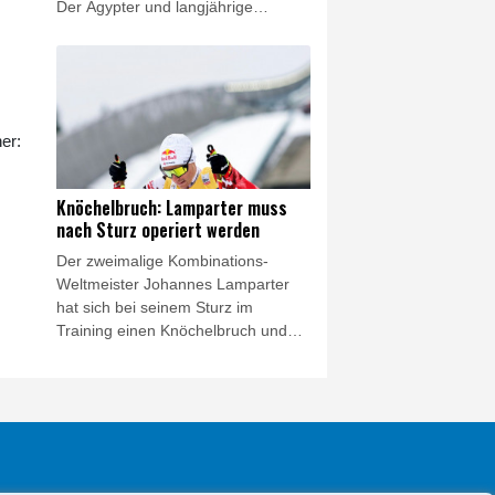
Der Ägypter und langjährige
Liverpool-Torjäger unterschrieb am
Donnerstag einen Vertrag über zwei
Jahre. Salah trug bei der
Unterschrift ein Trikot des Klubs, der
im Vorfeld vom "ersten Schritt einer
er:
unvergesslichen Reise" gesprochen
hatte.
Knöchelbruch: Lamparter muss
nach Sturz operiert werden
Der zweimalige Kombinations-
Weltmeister Johannes Lamparter
hat sich bei seinem Sturz im
Training einen Knöchelbruch und
einen Riss der Syndesmose im
rechten Knöchel zugezogen. Das
ergab eine Untersuchung am
Donnerstag in Innsbruck. Dabei
wurde zudem eine
Innenbandzerrung im rechten Knie
diagnostiziert.