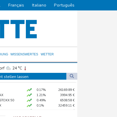
l
Français
Italiano
Português
DUNG
WISSENSWERTES
WETTER
orf
24 °C
Dortmund
23 °C
t stellen lassen
4 °C
Flensburg
21 °C
0.17%
26169.89
€
34 °C
nd 2022
AX
1.21%
3994.95
€
in Psychiatrie
 STOXX 50
0.49%
6508.58
€
X
0.1%
32459.11
€
tische Verfolgung" vor
preis
0.36%
4320.7
$
 neue Gespräche
X
0.2%
18590.72
€