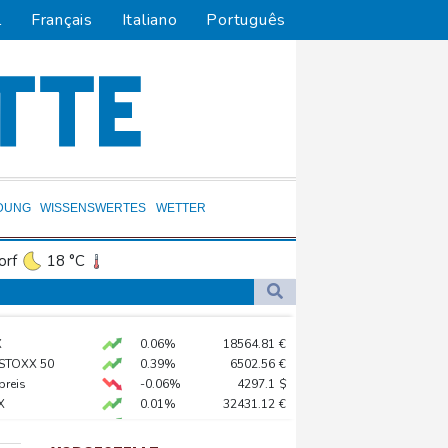
l
Français
Italiano
Português
DUNG
WISSENSWERTES
WETTER
orf
18 °C
Dortmund
17 °C
6 °C
Flensburg
14 °C
ündigt Vergeltung an
X
0.06%
18564.81
€
26 °C
 STOXX 50
0.39%
6502.56
€
digt Vergeltung an
preis
-0.06%
4297.1
$
X
0.01%
32431.12
€
amaskus
AX
1.36%
4000.99
€
0.05%
26140.13
€