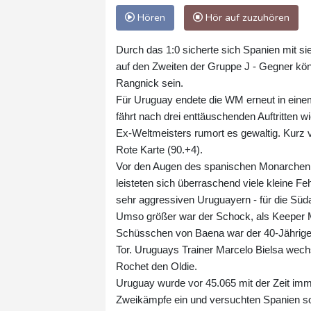
Hören
Hör auf zuzuhören
Durch das 1:0 sicherte sich Spanien mit si
auf den Zweiten der Gruppe J - Gegner kön
Rangnick sein.
Für Uruguay endete die WM erneut in eine
fährt nach drei enttäuschenden Auftritten 
Ex-Weltmeisters rumort es gewaltig. Kurz 
Rote Karte (90.+4).
Vor den Augen des spanischen Monarchen tat
leisteten sich überraschend viele kleine Fe
sehr aggressiven Uruguayern - für die Süda
Umso größer war der Schock, als Keeper M
Schüsschen von Baena war der 40-Jährige z
Tor. Uruguays Trainer Marcelo Bielsa wechs
Rochet den Oldie.
Uruguay wurde vor 45.065 mit der Zeit immer
Zweikämpfe ein und versuchten Spanien so