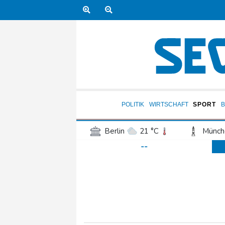
POLITIK
WIRTSCHAFT
SPORT
Berlin
21 °C
Münch
--
Frankfurt am Main
21 °C
Hannover
18 °C
Kö
Rostock
17 °C
Stut
Salzburg
21 °C
Ba