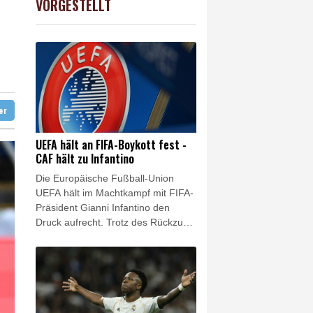
VORGESTELLT
USD
-0.25%
1.1526
$
diert
hne in Leipzig
ag gebrochen
ter
UEFA hält an FIFA-Boykott fest -
CAF hält zu Infantino
Die Europäische Fußball-Union
UEFA hält im Machtkampf mit FIFA-
Präsident Gianni Infantino den
Druck aufrecht. Trotz des Rückzugs
der FIFA-Pläne für eine Öffnung
gegenüber externen Investoren hält
die UEFA an ihrem Boykott der
Wettbewerbe des Weltverbandes
fest. Das geht aus einer UEFA-
Erklärung auf SID-Anfrage vom