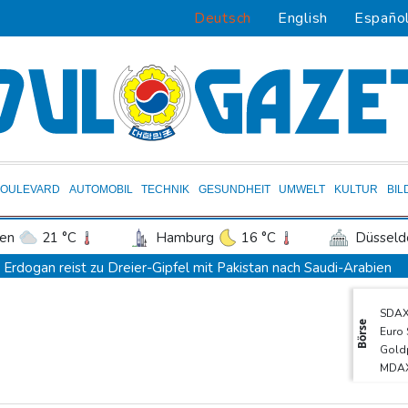
Deutsch
English
Españo
BOULEVARD
AUTOMOBIL
TECHNIK
GESUNDHEIT
UMWELT
KULTUR
BIL
en
21 °C
Hamburg
16 °C
Düsseld
Potsdam
21 °C
Leipzig
20 °C
Erdogan reist zu Dreier-Gipfel mit Pakistan nach Saudi-Arabien
ln
19 °C
Kiel
17 °C
Bremen
1
58 Soldaten im Jemen bei Huthi-Angriffen getötet - Regierung k
SDA
tgart
21 °C
Dresden
23 °C
Wien
UEFA hält an FIFA-Boykott fest - CAF hält zu Infantino
Börse
Euro
den-Baden
18 °C
Jemen: 38 Soldaten bei Huthi-Angriffen getötet - Regierung kün
Gold
MDA
Mindestens zwei Tote bei Bombenexplosion in Kleinbus nahe D
TecD
Real Madrid verlängert mit Vinicius Jr. bis 2032
DAX