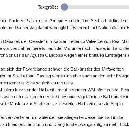
Textgröße:
eben Punkten Platz eins in Gruppe H und trifft im Sechzehntelfinale n
nte am Donnerstag damit womöglich Österreich mit Nationaltrainer R
m Debakel, die "Celeste" um Kapitän Federico Valverde von Real Mad
wie vor vier Jahren bereits nach der Vorrunde nach Hause, im Land de
vor Schluss sah Agustin Canobbio wegen eines brutalen Einsteigens 
 sich der Favorit lange schwer, die Ballkünstler des Mitfavoriten
hler im Spielaufbau. Das lag vermutlich aber auch an den sehr bissige
merikaner ging es schließlich um alles.
uslera kurz vor der Halbzeit erneut bei dieser WM böse patzte. Bei
war noch dran, doch der nicht besonders gefährliche Ball trudelte i
elte Muslera zur Strafe aus, zur zweiten Halbzeit ersetzte Sergio
 verzweifelter und wütender, sie stiegen teilweise überhart in die
 zu knacken. Ihr Sturm und Drang führte zwangsläufig zu mehr Lüc