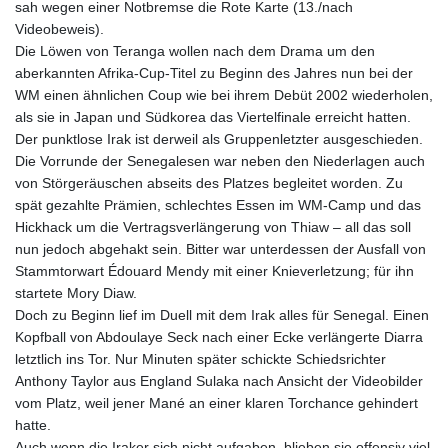
sah wegen einer Notbremse die Rote Karte (13./nach
Videobeweis).
Die Löwen von Teranga wollen nach dem Drama um den
aberkannten Afrika-Cup-Titel zu Beginn des Jahres nun bei der
WM einen ähnlichen Coup wie bei ihrem Debüt 2002 wiederholen,
als sie in Japan und Südkorea das Viertelfinale erreicht hatten.
Der punktlose Irak ist derweil als Gruppenletzter ausgeschieden.
Die Vorrunde der Senegalesen war neben den Niederlagen auch
von Störgeräuschen abseits des Platzes begleitet worden. Zu
spät gezahlte Prämien, schlechtes Essen im WM-Camp und das
Hickhack um die Vertragsverlängerung von Thiaw – all das soll
nun jedoch abgehakt sein. Bitter war unterdessen der Ausfall von
Stammtorwart Édouard Mendy mit einer Knieverletzung; für ihn
startete Mory Diaw.
Doch zu Beginn lief im Duell mit dem Irak alles für Senegal. Einen
Kopfball von Abdoulaye Seck nach einer Ecke verlängerte Diarra
letztlich ins Tor. Nur Minuten später schickte Schiedsrichter
Anthony Taylor aus England Sulaka nach Ansicht der Videobilder
vom Platz, weil jener Mané an einer klaren Torchance gehindert
hatte.
Auch wenn die Iraker sich nicht aufgaben, blieben sie offensiv viel