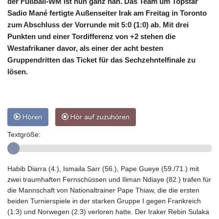
der Fußball-WM ist nun ganz nah. Das Team um Topstar
Sadio Mané fertigte Außenseiter Irak am Freitag in Toronto
zum Abschluss der Vorrunde mit 5:0 (1:0) ab. Mit drei
Punkten und einer Tordifferenz von +2 stehen die
Westafrikaner davor, als einer der acht besten
Gruppendritten das Ticket für das Sechzehntelfinale zu
lösen.
Hören
Hör auf zuzuhören
Textgröße:
Habib Diarra (4.), Ismaila Sarr (56.), Pape Gueye (59./71.) mit
zwei traumhaften Fernschüssen und Iliman Ndiaye (82.) trafen für
die Mannschaft von Nationaltrainer Pape Thiaw, die die ersten
beiden Turnierspiele in der starken Gruppe I gegen Frankreich
(1:3) und Norwegen (2:3) verloren hatte. Der Iraker Rebin Sulaka