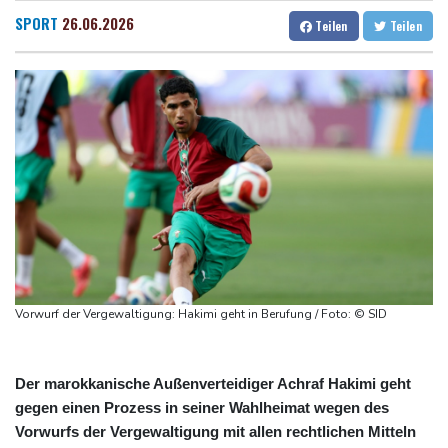
Verkehrsminister Bilger will Boni von Bahnmanagern an Ziele
Dresden
33 °C
Wien
32 °C
SPORT
26.06.2026
Teilen
Teilen
knüpfen
Salzburg
32 °C
Bericht: Trotz Sanierung nur jeder vierte Zug zwischen Hamburg
Baden-Baden
31 °C
und Berlin pünktlich
FC Bayern: Kompany setzt auf Musiala
Waldbrände in Kanada: Notstand in Provinz British Columbia
ausgerufen
Verdacht auf illegales Rennen: Zwei Tote nach Motorrad-Unfall
in Köln
Vorwurf der Vergewaltigung: Hakimi geht in Berufung / Foto: © SID
Der marokkanische Außenverteidiger Achraf Hakimi geht
gegen einen Prozess in seiner Wahlheimat wegen des
Vorwurfs der Vergewaltigung mit allen rechtlichen Mitteln