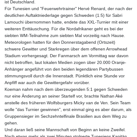
ist Deutschland.
Für Tunesien und "Feuerwehrtrainer" Hervé Renard, der nach der
deutlichen Auftaktniederlage gegen Schweden (1:5) für Sabri
Lamouchi übernommen hatte, endete das XXL-Turnier mit einer
weiteren Enttäuschung. Für die Nordafrikaner geht es bei der
siebten WM-Teilnahme zum siebten Mal vorzeitig nach Hause.
Meteorologen hatten für den Donnerstagabend (Ortszeit)
schwere Gewitter und Starkregen über dem offenen Arrowhead
Stadium vorhergesagt. Der Fanmarsch am Vormittag war davon
nicht betroffen, laut lokalen Medien zogen über 20.000 Oranje-
Anhänger angeführt von den beiden legendären Partybussen
stimmungsvoll durch die Innenstadt. Pünktlich eine Stunde vor
Anpfiff war auch die Gewittergefahr vorüber.
Koeman nahm nach dem überzeugenden 5:1 gegen Schweden
nur eine Änderung an seiner Startelf vor, brachte Nathan Aké
anstelle des früheren Wolfsburgers Micky van de Ven. Sein Team
wolle "das Turnier gewinnen", erst einmal ging es aber darum, als
Gruppensieger im Sechzehntelfinale Brasilien aus dem Weg zu
gehen.
Und daran ließ seine Mannschaft von Beginn an keine Zweifel.
Nach etwas mehr als zwei Minuten stolperte Tunesiens Kapitän