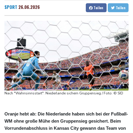
Rechenzentren riesiges Gaskraftwerk
Dresden
18 °C
Wien
22 °C
SPORT
26.06.2026
Teilen
Teilen
Nächste Pleite im Leagues Cup für Müller und Vancouver
Salzburg
21 °C
Nowotny sieht Klopp als mögliche Stütze im Jugendbereich
Baden-Baden
17 °C
Bayer-Boss Carro: "Wir wollen Titel gewinnen"
Bericht: EU importiert wieder mehr Flüssiggas aus Russland
Militärverwaltung: Mindestens drei Tote durch russische Angriffe
in Region Kiew
Nach "Wahnsinnsstart": Niederlande sichern Gruppensieg / Foto: © SID
Oranje hebt ab: Die Niederlande haben sich bei der Fußball-
WM ohne große Mühe den Gruppensieg gesichert. Beim
Vorrundenabschluss in Kansas City gewann das Team von