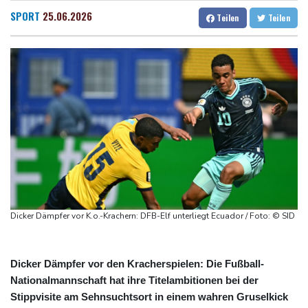
"Steile Lernkurve": Kretschmann lobt Amtsführung von Merz
Dresden
26 °C
Wien
31 °C
SPORT
25.06.2026
Teilen
Teilen
US-Unternehmen bauen im Juli Arbeitsplätze ab
Salzburg
27 °C
Saudi-Arabien, Türkei und Pakistan schließen inmitten von Iran-
Baden-Baden
26 °C
Krieg Verteidigungsabkommen
Polizei entdeckt Cannabisplantage mit mehr als 900 Pflanzen in
Kerpen - Festnahme
Xiaomi Skynomad: N70 und N90 erhöhen den Druck auf Europas
SUV-Markt
Sicherheitskreise vermuten russische Kampagne hinter
Falschvideo zu Merz-Rücktritt
Dicker Dämpfer vor K.o.-Krachern: DFB-Elf unterliegt Ecuador / Foto: © SID
Dicker Dämpfer vor den Kracherspielen: Die Fußball-
Nationalmannschaft hat ihre Titelambitionen bei der
Stippvisite am Sehnsuchtsort in einem wahren Gruselkick