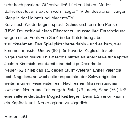
sehr hoch postierte Offensive ließ Lücken klaffen. "Jeder
Ballverlust tut uns extrem weh", sagte "TV-Bundestrainer" Jürgen
Klopp in der Halbzeit bei MagentaTV.
Kurz nach Wiederbeginn sprach Schiedsrichterin Tori Penso
(USA) Deutschland einen Elfmeter zu, musste ihre Entscheidung
wegen eines Fouls von Sané in der Entstehung aber
zurücknehmen. Das Spiel plätscherte dahin - und es kam, wer
kommen musste: Undav (60.) für Havertz. Zugleich testete
Nagelsmann Malick Thiaw rechts hinten als Alternative für Kapitän
Joshua Kimmich und damit eine richtige Dreierkette.
Neuer (62.) hielt das 1:1 gegen Sturm-Veteran Enner Valencia
fest, Nagelsmann wechselte ungeachtet der Schwierigkeiten
weiter munter Reservisten ein. Nach einem Missverständnis
zwischen Neuer und Tah vergab Plata (73.) noch, Sané (76.) ließ
eine seltene deutsche Möglichkeit liegen. Beim 1:2 verlor Raum
ein Kopfballduell, Neuer agierte zu zögerlich.
R.Seon--SG