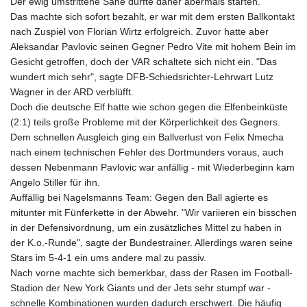
Der ewig umstrittene Sané durfte daher abermals starten.
Das machte sich sofort bezahlt, er war mit dem ersten Ballkontakt
nach Zuspiel von Florian Wirtz erfolgreich. Zuvor hatte aber
Aleksandar Pavlovic seinen Gegner Pedro Vite mit hohem Bein im
Gesicht getroffen, doch der VAR schaltete sich nicht ein. "Das
wundert mich sehr", sagte DFB-Schiedsrichter-Lehrwart Lutz
Wagner in der ARD verblüfft.
Doch die deutsche Elf hatte wie schon gegen die Elfenbeinküste
(2:1) teils große Probleme mit der Körperlichkeit des Gegners.
Dem schnellen Ausgleich ging ein Ballverlust von Felix Nmecha
nach einem technischen Fehler des Dortmunders voraus, auch
dessen Nebenmann Pavlovic war anfällig - mit Wiederbeginn kam
Angelo Stiller für ihn.
Auffällig bei Nagelsmanns Team: Gegen den Ball agierte es
mitunter mit Fünferkette in der Abwehr. "Wir variieren ein bisschen
in der Defensivordnung, um ein zusätzliches Mittel zu haben in
der K.o.-Runde", sagte der Bundestrainer. Allerdings waren seine
Stars im 5-4-1 ein ums andere mal zu passiv.
Nach vorne machte sich bemerkbar, dass der Rasen im Football-
Stadion der New York Giants und der Jets sehr stumpf war -
schnelle Kombinationen wurden dadurch erschwert. Die häufig