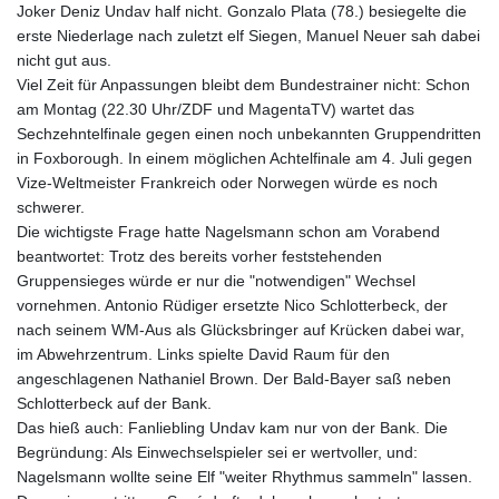
Joker Deniz Undav half nicht. Gonzalo Plata (78.) besiegelte die
erste Niederlage nach zuletzt elf Siegen, Manuel Neuer sah dabei
nicht gut aus.
Viel Zeit für Anpassungen bleibt dem Bundestrainer nicht: Schon
am Montag (22.30 Uhr/ZDF und MagentaTV) wartet das
Sechzehntelfinale gegen einen noch unbekannten Gruppendritten
in Foxborough. In einem möglichen Achtelfinale am 4. Juli gegen
Vize-Weltmeister Frankreich oder Norwegen würde es noch
schwerer.
Die wichtigste Frage hatte Nagelsmann schon am Vorabend
beantwortet: Trotz des bereits vorher feststehenden
Gruppensieges würde er nur die "notwendigen" Wechsel
vornehmen. Antonio Rüdiger ersetzte Nico Schlotterbeck, der
nach seinem WM-Aus als Glücksbringer auf Krücken dabei war,
im Abwehrzentrum. Links spielte David Raum für den
angeschlagenen Nathaniel Brown. Der Bald-Bayer saß neben
Schlotterbeck auf der Bank.
Das hieß auch: Fanliebling Undav kam nur von der Bank. Die
Begründung: Als Einwechselspieler sei er wertvoller, und:
Nagelsmann wollte seine Elf "weiter Rhythmus sammeln" lassen.