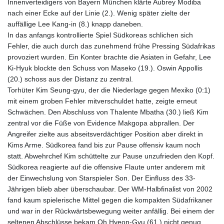
Innenverteidigers von Bayern München klärte Aubrey Modiba
nach einer Ecke auf der Linie (2.). Wenig später zielte der
auffällige Lee Kang-in (8.) knapp daneben.
In das anfangs kontrollierte Spiel Südkoreas schlichen sich
Fehler, die auch durch das zunehmend frühe Pressing Südafrikas
provoziert wurden. Ein Konter brachte die Asiaten in Gefahr, Lee
Ki-Hyuk blockte den Schuss von Maseko (19.). Oswin Appollis
(20.) schoss aus der Distanz zu zentral.
Torhüter Kim Seung-gyu, der die Niederlage gegen Mexiko (0:1)
mit einem groben Fehler mitverschuldet hatte, zeigte erneut
Schwächen. Den Abschluss von Thalente Mbatha (30.) ließ Kim
zentral vor die Füße von Evidence Makgopa abprallen. Der
Angreifer zielte aus abseitsverdächtiger Position aber direkt in
Kims Arme. Südkorea fand bis zur Pause offensiv kaum noch
statt. Abwehrchef Kim schüttelte zur Pause unzufrieden den Kopf.
Südkorea reagierte auf die offensive Flaute unter anderem mit
der Einwechslung von Starspieler Son. Der Einfluss des 33-
Jährigen blieb aber überschaubar. Der WM-Halbfinalist von 2002
fand kaum spielerische Mittel gegen die kompakten Südafrikaner
und war in der Rückwärtsbewegung weiter anfällig. Bei einem der
seltenen Abschlüsse bekam Oh Hyeon-Gyu (61.) nicht genug