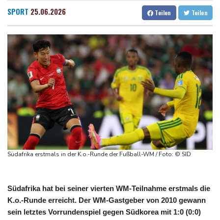
Amtsantritt von Kolumbiens Staatschef De la Espriella von
Dresden
28 °C
Wien
27 °C
SPORT
25.06.2026
Teilen
Teilen
Gewalt überschattet
Salzburg
26 °C
Basketball-WM: Geiselsöder macht gesamte Vorbereitung mit
Baden-Baden
25 °C
Taifun "Dolphin": Flugausfälle, Evakuierung und höchste
Warnstufe in China
Lionel Messi trauert um Vater und langjährigen Manager Jorge
DAK-Analyse: ADHS-Neudiagnosen bei Kindern deutlich
gestiegen
Sohn: Krebs von Ex-Präsident Biden hat sich ausgebreitet und
Metastasen gebildet
Südafrika erstmals in der K.o.-Runde der Fußball-WM / Foto: © SID
Südafrika hat bei seiner vierten WM-Teilnahme erstmals die
K.o.-Runde erreicht. Der WM-Gastgeber von 2010 gewann
sein letztes Vorrundenspiel gegen Südkorea mit 1:0 (0:0)