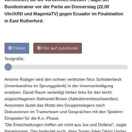
Bundestrainer vor der Partie am Donnerstag (22.00
Uhr/ARD und MagentaTV) gegen Ecuador im Finalstadion
in East Rutherford.
Hören
Hör auf zuzuhören
Textgröße:
Antonio Rüdiger wird den schwer verletzten Nico Schlotterbeck
(Innenbandriss im Sprunggelenk) in der Innenverteidigung
ersetzen, David Raum verteidigt hinten links für den leicht
angeschlagenen Nathaniel Brown (Adduktorenbeschwerden).
Ansonsten lautet das Motto des Gruppensiegers nach
Diskussionen im Trainerteam und Gesprächen mit den Spielern:
Einspielen für die K.o.-Phase.
"Die Entscheidungen treffen wir nicht aus Jux und Dollerei", sagte
Nagelsmann. Das bedeutet auch, dass Super-Joker Deniz Undav