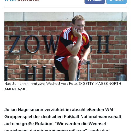
US-Berufungsgericht bestätigt Aussetzung von Trumps
Dresden
25 °C
Wien
30 °C
umstrittenen Ballsaal-Plänen
Salzburg
25 °C
Nach Andrang auf Ceuta: Spanien und Italien streiten über
Baden-Baden
27 °C
Grenzkontrollen
Niewiadoma fährt am Mont Ventoux ins Gelbe Trikot
Trumps umstrittener Justizminister Blanche kurz vor der
Bestätigung im Senat
Peru und Mexiko nehmen diplomatische Beziehungen wieder auf
"Steile Lernkurve": Kretschmann lobt Amtsführung von Merz
US-Unternehmen bauen im Juli Arbeitsplätze ab
Nagelsmann nimmt zwei Wechsel vor / Foto: © GETTY IMAGES NORTH
AMERICA/SID
Julian Nagelsmann verzichtet im abschließenden WM-
Gruppenspiel der deutschen Fußball-Nationalmannschaft
auf eine große Rotation. "Wir werden die Wechsel
vornehmen, die wir vornehmen müssen", sagte der