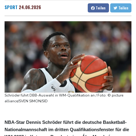
Nordrhein-Westfalen
Dresden
19 °C
Wien
25 °C
SPORT
24.06.2026
Teilen
Teilen
Menschenrechtsgruppen: Mehr als 140 Tote bei Migrationskrise
Salzburg
22 °C
in Ceuta
Baden-Baden
20 °C
Mindestens zehn Tote bei Angriffen der pro-iranischen Huthis im
Jemen
US-Senat stimmt für verschärfte Sanktionen gegen Russland
US-Gericht setzt Bau von Trumps Ballsaal aus - Präsident
kündigt Berufung an
Direkt-ICE Berlin-Paris bleibt wegen Technikproblemen vorerst
unterbrochen
Schröder führt DBB-Auswahl in WM-Qualifikation an / Foto: © picture
alliance/SVEN SIMON/SID
NBA-Star Dennis Schröder führt die deutsche Basketball-
Nationalmannschaft im dritten Qualifikationsfenster für die