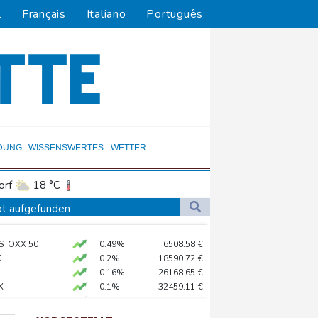
l
Français
Italiano
Português
DUNG
WISSENSWERTES
WETTER
orf
18 °C
Dortmund
19 °C
tot aufgefunden
9 °C
Flensburg
21 °C
 Bayern
 STOXX 50
0.49%
6508.58
€
29 °C
X
0.2%
18590.72
€
chland
0.16%
26168.65
€
X
0.1%
32459.11
€
AX
1.21%
3995.24
€
hr Aufträge
preis
0.36%
4320.7
$