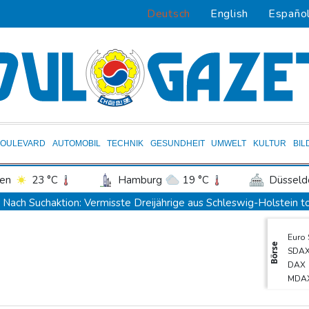
Deutsch
English
Españo
BOULEVARD
AUTOMOBIL
TECHNIK
GESUNDHEIT
UMWELT
KULTUR
BIL
en
23 °C
Hamburg
19 °C
Düsseld
Potsdam
23 °C
Leipzig
25 °C
Nach Suchaktion: Vermisste Dreijährige aus Schleswig-Holstein 
ln
18 °C
Kiel
20 °C
Bremen
1
Auto kommt von Autobahn ab und stürzt auf Gleise: Drei Tote in
Euro
tgart
24 °C
Dresden
26 °C
Wien
Iran-Krieg: Trump weist Berichte über Munitionsknappheit zurück
Börse
SDA
den-Baden
16 °C
DLRG: In diesem Jahr bereits mindestens 261 Badetote in Deuts
DAX
MDA
Arbeiter stirbt in Niedersachsen durch umkippenden Bagger
TecD
Mehr Geld für Bundeswehr und Infrastruktur: Industrie erhält me
Gold