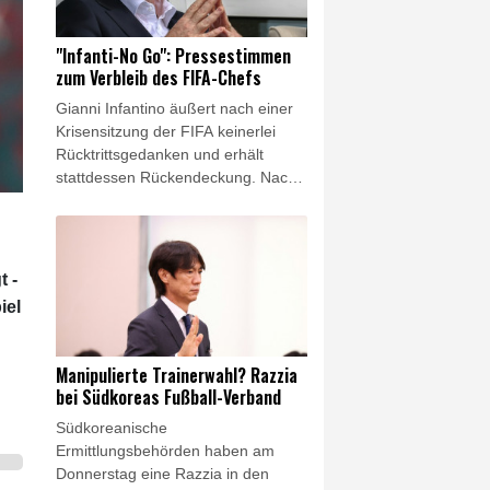
Hendrich für die Chicago Stars in
der NWSL gespielt.
"Infanti-No Go": Pressestimmen
zum Verbleib des FIFA-Chefs
Gianni Infantino äußert nach einer
Krisensitzung der FIFA keinerlei
Rücktrittsgedanken und erhält
stattdessen Rückendeckung. Nach
einem angedeuteten
Fehlereingeständnis holt der
Präsident des Fußball-
Weltverbandes zum Gegenangriff
t -
auf seine Kritiker aus. Die
iel
internationalen Pressestimmen im
Überblick.
Manipulierte Trainerwahl? Razzia
bei Südkoreas Fußball-Verband
Südkoreanische
Ermittlungsbehörden haben am
Donnerstag eine Razzia in den