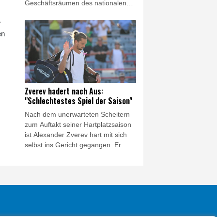
Geschäftsräumen des nationalen
Fußballverbandes (KFA)
e
durchgeführt. Dabei geht es um
en
mögliche Manipulationen rund um
die Ernennung des ehemaligen
Nationaltrainers Hong Myung-bo,
der mit dem Team bei der
Weltmeisterschaft 2026 in der
Vorrunde gescheitert war.
Zverev hadert nach Aus:
"Schlechtestes Spiel der Saison"
Nach dem unerwarteten Scheitern
zum Auftakt seiner Hartplatzsaison
ist Alexander Zverev hart mit sich
selbst ins Gericht gegangen. Er
hätte zwar zu diesem Zeitpunkt der
Vorbereitung auf die US-Open (ab
30. August) noch keine wirklich gute
Leistung erwartet, sagte der 29-
Jährige nach der Dreisatz-
Niederlage in Montréal gegen den
Niederländer Tallon Griekspoor, "ich