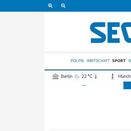
POLITIK
WIRTSCHAFT
SPORT
Berlin
22 °C
Münch
--
Frankfurt am Main
23 °C
Hannover
20 °C
Kö
Rostock
22 °C
Stut
Salzburg
22 °C
Ba