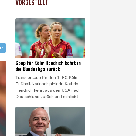
VORGESTELLT
USD
-0.08%
1.1546
$
 vor allem im Juni
nde in Kanada
ilienhaus entdeckt
ter
Coup für Köln: Hendrich kehrt in
die Bundesliga zurück
Transfercoup für den 1. FC Köln:
Fußball-Nationalspielerin Kathrin
Hendrich kehrt aus den USA nach
Deutschland zurück und schließt
sich dem Bundesligisten aus der
Domstadt an. Wie die Kölnerinnen
am Donnerstag mitteilten,
unterschrieb die 34 Jahre alte
Innenverteidigerin einen Vertrag bis
Sommer 2028. Zuletzt hatte