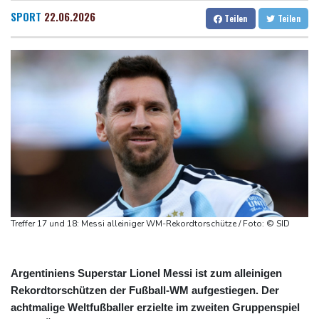
"Steile Lernkurve": Kretschmann lobt Amtsführung von Merz
Dresden
26 °C
Wien
31 °C
SPORT
22.06.2026
Teilen
Teilen
US-Unternehmen bauen im Juli Arbeitsplätze ab
Salzburg
27 °C
Saudi-Arabien, Türkei und Pakistan schließen inmitten von Iran-
Baden-Baden
26 °C
Krieg Verteidigungsabkommen
Polizei entdeckt Cannabisplantage mit mehr als 900 Pflanzen in
Kerpen - Festnahme
Xiaomi Skynomad: N70 und N90 erhöhen den Druck auf Europas
SUV-Markt
Sicherheitskreise vermuten russische Kampagne hinter
Falschvideo zu Merz-Rücktritt
Treffer 17 und 18: Messi alleiniger WM-Rekordtorschütze / Foto: © SID
Argentiniens Superstar Lionel Messi ist zum alleinigen
Rekordtorschützen der Fußball-WM aufgestiegen. Der
achtmalige Weltfußballer erzielte im zweiten Gruppenspiel