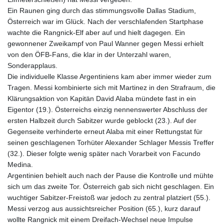
Ein Raunen ging durch das stimmungsvolle Dallas Stadium,
Österreich war im Glück. Nach der verschlafenden Startphase
wachte die Rangnick-Elf aber auf und hielt dagegen. Ein
gewonnener Zweikampf von Paul Wanner gegen Messi erhielt
von den ÖFB-Fans, die klar in der Unterzahl waren,
Sonderapplaus.
Die individuelle Klasse Argentiniens kam aber immer wieder zum
Tragen. Messi kombinierte sich mit Martinez in den Strafraum, die
Klärungsaktion von Kapitän David Alaba mündete fast in ein
Eigentor (19.). Österreichs einzig nennenswerter Abschluss der
ersten Halbzeit durch Sabitzer wurde geblockt (23.). Auf der
Gegenseite verhinderte erneut Alaba mit einer Rettungstat für
seinen geschlagenen Torhüter Alexander Schlager Messis Treffer
(32.). Dieser folgte wenig später nach Vorarbeit von Facundo
Medina.
Argentinien behielt auch nach der Pause die Kontrolle und mühte
sich um das zweite Tor. Österreich gab sich nicht geschlagen. Ein
wuchtiger Sabitzer-Freistoß war jedoch zu zentral platziert (55.).
Messi verzog aus aussichtsreicher Position (65.), kurz darauf
wollte Rangnick mit einem Dreifach-Wechsel neue Impulse