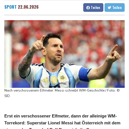
13 Tote bei ukrainischem Drohnenangriff in Zentralrussland
Dresden
31 °C
Wien
28 °C
SPORT
22.06.2026
Teilen
Teilen
Leichtathletik-EM: Starke Mabry erreicht Finale als Beste
Salzburg
28 °C
Goldener Schuh: Verleihung für Kane am 19. August
Baden-Baden
22 °C
Leichtathletik-EM: Starke Mabry erreicht Finale
Sommerreise von Verkehrsminister Bilger startet mit ICE-Panne
Kampf gegen Geldwäsche: Klingbeil will Beschlagnahme von
Vermögen erleichtern
Nach verschossenem Elfmeter: Messi schreibt WM-Geschichte / Foto: ©
SID
Erst ein verschossener Elfmeter, dann der alleinige WM-
Torrekord: Superstar Lionel Messi hat Österreich mit dem