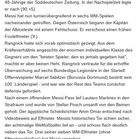
48-Jährige der Süddeutschen Zeitung. In der Nachspielzeit legte
er nach (90.+5).
Messi hat nun turnierübergreifend in sechs WM-Spielen
nacheinander getroffen. Gegen Österreich begann der Kapitän
der Albiceleste mit einem Fehlschuss: Er verschoss einen frühen
Foulelfmeter (9.).
Rangnick hatte sich vorab optimistisch gezeigt. Aus dem
Kräfteverhältnis angesichts der enormen individuellen Klasse des
Gegners um den "besten Spieler, den es jemals gegeben hat",
machte er aber keinen Hehl. Rangnick vertraute für die erhoffte
Überraschung auf sechs Bundesliga-Legionäre in der Startelf.
Offensivspieler Marcel Sabitzer (Borussia Dortmund) bestritt sein
100. Länderspiel - und war wie der Rest des Teams zunächst
defensiv gefordert.
Nach einem öffnendem Messi-Pass lief Lautaro Martinez in den
Strafraum und wurde von Stefan Posch unsanft von den Beinen
geholt. Der ägyptische Schiedsrichter Amin Omar entschied nach
Videobeweis auf Elfmeter. Messis historisches Tor schien sicher,
der achtmalige Weltfußballer lief an - und schoss flach deutlich
neben das Tor. Drei seiner sieben WM-Elfmeter (ohne
Elfmeterschießen) hat Messi vergeben.