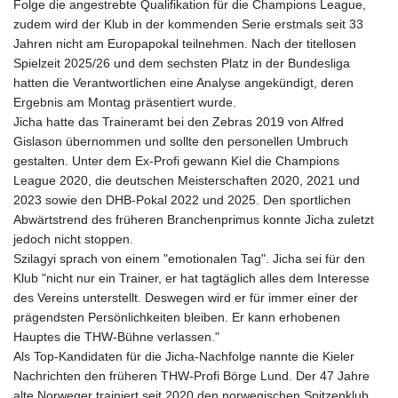
Folge die angestrebte Qualifikation für die Champions League,
zudem wird der Klub in der kommenden Serie erstmals seit 33
Jahren nicht am Europapokal teilnehmen. Nach der titellosen
Spielzeit 2025/26 und dem sechsten Platz in der Bundesliga
hatten die Verantwortlichen eine Analyse angekündigt, deren
Ergebnis am Montag präsentiert wurde.
Jicha hatte das Traineramt bei den Zebras 2019 von Alfred
Gislason übernommen und sollte den personellen Umbruch
gestalten. Unter dem Ex-Profi gewann Kiel die Champions
League 2020, die deutschen Meisterschaften 2020, 2021 und
2023 sowie den DHB-Pokal 2022 und 2025. Den sportlichen
Abwärtstrend des früheren Branchenprimus konnte Jicha zuletzt
jedoch nicht stoppen.
Szilagyi sprach von einem "emotionalen Tag". Jicha sei für den
Klub "nicht nur ein Trainer, er hat tagtäglich alles dem Interesse
des Vereins unterstellt. Deswegen wird er für immer einer der
prägendsten Persönlichkeiten bleiben. Er kann erhobenen
Hauptes die THW-Bühne verlassen."
Als Top-Kandidaten für die Jicha-Nachfolge nannte die Kieler
Nachrichten den früheren THW-Profi Börge Lund. Der 47 Jahre
alte Norweger trainiert seit 2020 den norwegischen Spitzenklub