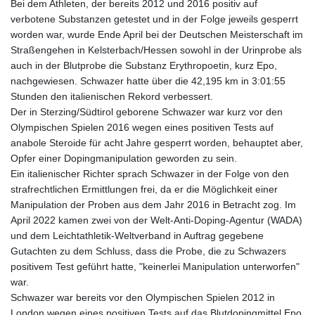
Bei dem Athleten, der bereits 2012 und 2016 positiv auf
verbotene Substanzen getestet und in der Folge jeweils gesperrt
worden war, wurde Ende April bei der Deutschen Meisterschaft im
Straßengehen in Kelsterbach/Hessen sowohl in der Urinprobe als
auch in der Blutprobe die Substanz Erythropoetin, kurz Epo,
nachgewiesen. Schwazer hatte über die 42,195 km in 3:01:55
Stunden den italienischen Rekord verbessert.
Der in Sterzing/Südtirol geborene Schwazer war kurz vor den
Olympischen Spielen 2016 wegen eines positiven Tests auf
anabole Steroide für acht Jahre gesperrt worden, behauptet aber,
Opfer einer Dopingmanipulation geworden zu sein.
Ein italienischer Richter sprach Schwazer in der Folge von den
strafrechtlichen Ermittlungen frei, da er die Möglichkeit einer
Manipulation der Proben aus dem Jahr 2016 in Betracht zog. Im
April 2022 kamen zwei von der Welt-Anti-Doping-Agentur (WADA)
und dem Leichtathletik-Weltverband in Auftrag gegebene
Gutachten zu dem Schluss, dass die Probe, die zu Schwazers
positivem Test geführt hatte, "keinerlei Manipulation unterworfen"
war.
Schwazer war bereits vor den Olympischen Spielen 2012 in
London wegen eines positiven Tests auf das Blutdopingmittel Epo