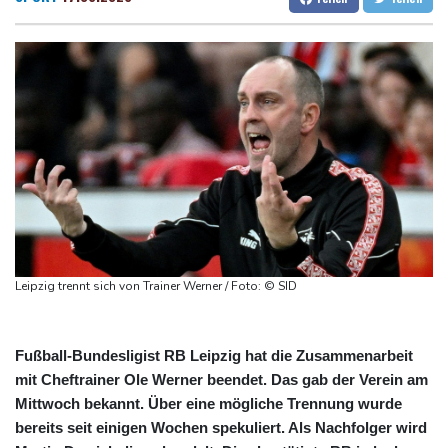
Treffen mit Vucic
Dresden
19 °C
Wien
25 °C
Auftakt-Misere gestoppt: Berlin gewinnt in Bochum
Salzburg
22 °C
Trump macht erneut Druck auf Zentralbank-Vorständin Cook
Baden-Baden
20 °C
"Medizinische Bedenken": Asllani bleibt bei Hoffenheim
Eurojackpot geknackt: Mehr als 32 Millionen Euro gehen nach
Nordrhein-Westfalen
Menschenrechtsgruppen: Mehr als 140 Tote bei Migrationskrise
in Ceuta
Mindestens zehn Tote bei Angriffen der pro-iranischen Huthis im
Jemen
Leipzig trennt sich von Trainer Werner / Foto: © SID
Fußball-Bundesligist RB Leipzig hat die Zusammenarbeit
mit Cheftrainer Ole Werner beendet. Das gab der Verein am
Mittwoch bekannt. Über eine mögliche Trennung wurde
bereits seit einigen Wochen spekuliert. Als Nachfolger wird