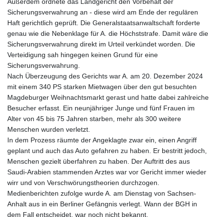
Außerdem ordnete das Landgericht den Vorbehalt der
Sicherungsverwahrung an - diese wird am Ende der regulären
Haft gerichtlich geprüft. Die Generalstaatsanwaltschaft forderte
genau wie die Nebenklage für A. die Höchststrafe. Damit wäre die
Sicherungsverwahrung direkt im Urteil verkündet worden. Die
Verteidigung sah hingegen keinen Grund für eine
Sicherungsverwahrung.
Nach Überzeugung des Gerichts war A. am 20. Dezember 2024
mit einem 340 PS starken Mietwagen über den gut besuchten
Magdeburger Weihnachtsmarkt gerast und hatte dabei zahlreiche
Besucher erfasst. Ein neunjähriger Junge und fünf Frauen im
Alter von 45 bis 75 Jahren starben, mehr als 300 weitere
Menschen wurden verletzt.
In dem Prozess räumte der Angeklagte zwar ein, einen Angriff
geplant und auch das Auto gefahren zu haben. Er bestritt jedoch,
Menschen gezielt überfahren zu haben. Der Auftritt des aus
Saudi-Arabien stammenden Arztes war vor Gericht immer wieder
wirr und von Verschwörungstheorien durchzogen.
Medienberichten zufolge wurde A. am Dienstag von Sachsen-
Anhalt aus in ein Berliner Gefängnis verlegt. Wann der BGH in
dem Fall entscheidet, war noch nicht bekannt.