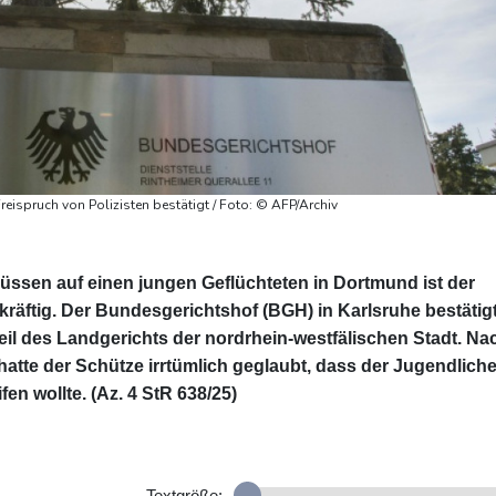
eispruch von Polizisten bestätigt / Foto: © AFP/Archiv
üssen auf einen jungen Geflüchteten in Dortmund ist der
skräftig. Der Bundesgerichtshof (BGH) in Karlsruhe bestätig
l des Landgerichts der nordrhein-westfälischen Stadt. Na
atte der Schütze irrtümlich geglaubt, dass der Jugendlich
en wollte. (Az. 4 StR 638/25)
Textgröße: