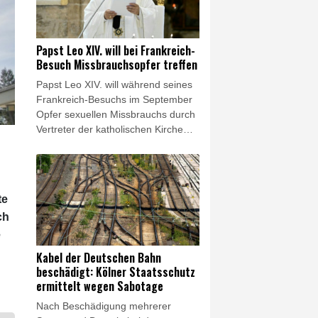
demnach durch einen
Zeugenhinweis auf die Plantage
aufmerksam geworden. Insgesamt
Papst Leo XIV. will bei Frankreich-
wurden am Donnerstag drei Objekte
Besuch Missbrauchsopfer treffen
im Rhein-Erft-Kreis durchsucht.
Papst Leo XIV. will während seines
Frankreich-Besuchs im September
Opfer sexuellen Missbrauchs durch
Vertreter der katholischen Kirche
treffen. "Während seiner
bevorstehenden Apostolischen
Reise nach Frankreich wird Papst
Leo XIV. in einem privaten Rahmen
te
mit Menschen zusammentreffen,
ch
die innerhalb der Kirche Opfer von
Missbrauch geworden sind", teilte
e
der Vatikan am Freitag mit. Die
Kabel der Deutschen Bahn
Opfer selbst werden demnach an
beschädigt: Kölner Staatsschutz
der Vorbereitung dieses Treffens
ermittelt wegen Sabotage
beteiligt sein.
Nach Beschädigung mehrerer