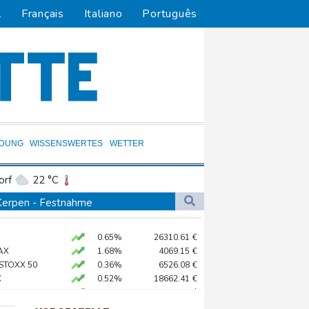
l
Français
Italiano
Português
LDUNG
WISSENSWERTES
WETTER
orf
22 °C
Dortmund
22 °C
 Kerpen - Festnahme
1 °C
Flensburg
19 °C
 SUV-Markt
0.65%
26310.61
€
31 °C
o zu Merz-Rücktritt
AX
1.68%
4069.15
€
en
 STOXX 50
0.36%
6526.08
€
X
0.52%
18662.41
€
zig
preis
2.15%
4394
$
ittelt wegen Sabotage
X
0.1%
32462.58
€