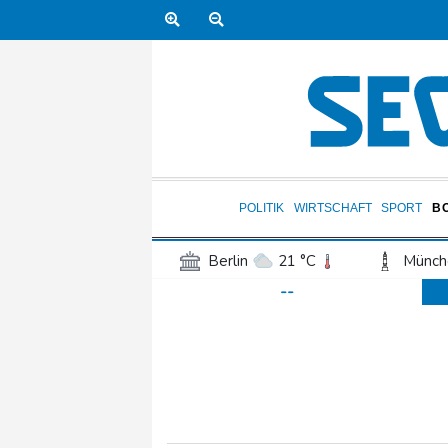
POLITIK
WIRTSCHAFT
SPORT
B
Berlin
21 °C
Münch
--
Frankfurt am Main
27 °C
Hannover
21 °C
Kö
Rostock
19 °C
Stut
Salzburg
28 °C
Ba