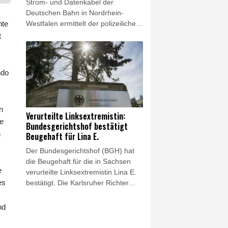
Strom- und Datenkabel der
Deutschen Bahn in Nordrhein-
nte
Westfalen ermittelt der polizeiliche
Staatsschutz wegen des Verdachts
t
auf Sabotage. Unbekannte öffneten
in der Nacht zu Donnerstag in
Leverkusen einen unterirdischen
ndo
Kabelschacht und durchtrennten
mehrere Kabel- und
Glasfaserstränge, wie die Kölner
n
Polizei am Freitag mitteilte.
Verurteilte Linksextremistin:
Betroffen waren Leitungen der
ze
Bundesgerichtshof bestätigt
Bahn, die nach Polizeiangaben aber
n
Beugehaft für Lina E.
nicht mehr genutzt wurden. Der
Der Bundesgerichtshof (BGH) hat
Zugverkehr war nicht beeinträchtigt.
die Beugehaft für die in Sachsen
e
verurteilte Linksextremistin Lina E.
es
bestätigt. Die Karlsruher Richter
wiesen in einem am Freitag
verkündeten Beschluss ihre
nd
Beschwerde gegen die vom
Oberlandesgericht (OLG) Dresden