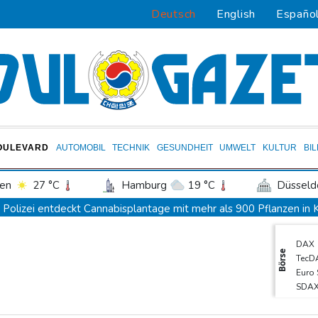
Deutsch
English
Españo
OULEVARD
AUTOMOBIL
TECHNIK
GESUNDHEIT
UMWELT
KULTUR
BI
en
27 °C
Hamburg
19 °C
Düsseld
Potsdam
22 °C
Leipzig
25 °C
Polizei entdeckt Cannabisplantage mit mehr als 900 Pflanzen in
ln
23 °C
Kiel
20 °C
Bremen
2
Xiaomi Skynomad: N70 und N90 erhöhen den Druck auf Europas
DAX
tgart
28 °C
Dresden
25 °C
Wien
Sicherheitskreise vermuten russische Kampagne hinter Falschvide
Börse
TecD
den-Baden
25 °C
Papst Leo XIV. will bei Frankreich-Besuch Missbrauchsopfer treff
Euro
SDA
Nationaler Sicherheitsrat mit Merz tagt zu Drohnenvorfall in Leip
Gold
Kabel der Deutschen Bahn beschädigt: Kölner Staatsschutz erm
MDA