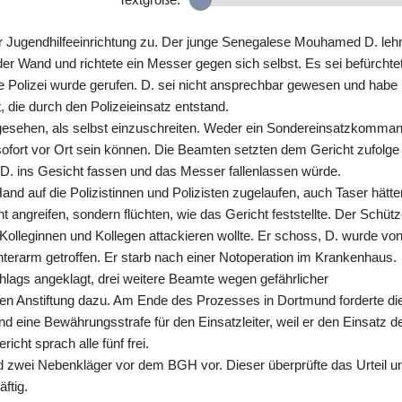
ner Jugendhilfeeinrichtung zu. Der junge Senegalese Mouhamed D. leh
er Wand und richtete ein Messer gegen sich selbst. Es sei befürchte
Die Polizei wurde gerufen. D. sei nicht ansprechbar gewesen und habe
, die durch den Polizeieinsatz entstand.
 gesehen, als selbst einzuschreiten. Weder ein Sondereinsatzkomma
ofort vor Ort sein können. Die Beamten setzten dem Gericht zufolge
h D. ins Gesicht fassen und das Messer fallenlassen würde.
and auf die Polizistinnen und Polizisten zugelaufen, auch Taser hätte
cht angreifen, sondern flüchten, wie das Gericht feststellte. Der Schüt
 Kolleginnen und Kollegen attackieren wollte. Er schoss, D. wurde vo
terarm getroffen. Er starb nach einer Notoperation im Krankenhaus.
lags angeklagt, drei weitere Beamte wegen gefährlicher
gen Anstiftung dazu. Am Ende des Prozesses in Dortmund forderte di
nd eine Bewährungsstrafe für den Einsatzleiter, weil er den Einsatz d
cht sprach alle fünf frei.
 zwei Nebenkläger vor dem BGH vor. Dieser überprüfte das Urteil u
ftig.