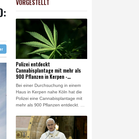
VORGESTELLT
USD
0.35%
1.1566
$
D:
e Wahlkampf-Einmischung an
 KI vorschlagen
ft für Lina E.
ter
Polizei entdeckt
Cannabisplantage mit mehr als
900 Pflanzen in Kerpen -
Festnahme
Bei einer Durchsuchung in einem
Haus in Kerpen nahe Köln hat die
Polizei eine Cannabisplantage mit
mehr als 900 Pflanzen entdeckt. Ein
40-jähriger Verdächtiger wurde vor
Ort festgenommen, wie die Polizei
in Bergheim und die Kölner
Staatsanwaltschaft am Freitag
mitteilten. Die Ermittler waren