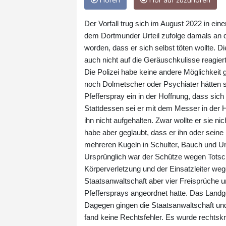
Hören
Hör auf zuzuhören
Der Vorfall trug sich im August 2022 in ei
dem Dortmunder Urteil zufolge damals an d
worden, dass er sich selbst töten wollte. 
auch nicht auf die Geräuschkulisse reagiert
Die Polizei habe keine andere Möglichkeit
noch Dolmetscher oder Psychiater hätten s
Pfefferspray ein in der Hoffnung, dass sic
Stattdessen sei er mit dem Messer in der H
ihn nicht aufgehalten. Zwar wollte er sie ni
habe aber geglaubt, dass er ihn oder seine
mehreren Kugeln in Schulter, Bauch und Un
Ursprünglich war der Schütze wegen Totsch
Körperverletzung und der Einsatzleiter we
Staatsanwaltschaft aber vier Freisprüche u
Pfeffersprays angeordnet hatte. Das Landgeri
Dagegen gingen die Staatsanwaltschaft und
fand keine Rechtsfehler. Es wurde rechtskrä