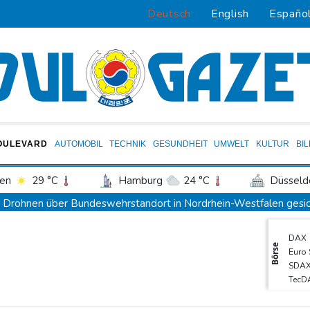
Deutsch
English
Españo
OULEVARD
AUTOMOBIL
TECHNIK
GESUNDHEIT
UMWELT
KULTUR
BI
en
29 °C
Hamburg
24 °C
Düsseld
Potsdam
24 °C
Leipzig
26 °C
Drohnen über Bundeswehrstandort in Nordrhein-Westfalen gesi
ln
27 °C
Kiel
23 °C
Bremen
2
Ungarns Regierungspartei nominiert Ex-Gerichtspräsidenten Baka
DAX
tgart
32 °C
Dresden
28 °C
Wien
Schwimm-EM: Halbisch winkt und springt zu Bronze
Börse
Euro
den-Baden
28 °C
Selenskyj: Ukraine hat praktisch keine intakten Wärmekraftwerke
SDA
TecD
Braunschweig nach Kantersieg in Magdeburg an der Spitze
Gold
Absteiger schlägt Aufsteiger: Heidenheim siegt turbulent
MDA