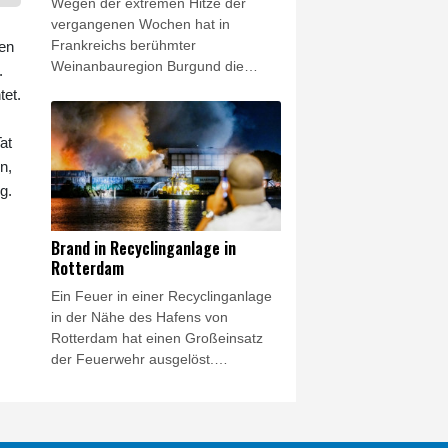
Wegen der extremen Hitze der
Industrie (BDI).
vergangenen Wochen hat in
Frankreichs berühmter
hen
Weinanbauregion Burgund die
.
Weinlese sehr viel früher als sonst
tet.
begonnen. In seiner fast 40-jährigen
Tätigkeit als Winzer habe er noch
at
nie eine so frühe Weinlese erlebt,
n,
sagte der Präsident der
g.
Produktionsvereinigung Cave de
Lugny im Département Saône-et-
Loire, Marc Sangoy, der
Brand in Recyclinganlage in
Nachrichtenagentur AFP. "Die
Rotterdam
Rekorde fallen. Es geht schnell",
Ein Feuer in einer Recyclinganlage
sagte er.
in der Nähe des Hafens von
Rotterdam hat einen Großeinsatz
der Feuerwehr ausgelöst.
Feuerwehreinheiten, ein
Feuerlöschboot des Hafens und
eine Drohne zur Ortung von
Brandherden waren in der Nacht