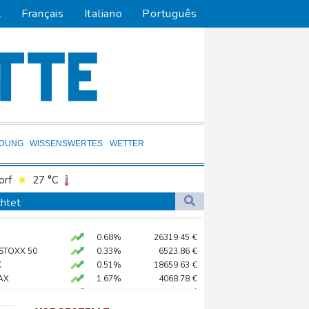
l
Français
Italiano
Português
LDUNG
WISSENSWERTES
WETTER
orf
27 °C
Dortmund
27 °C
chtet
6 °C
Flensburg
23 °C
 als Staatschef
0.68%
26319.45
€
30 °C
 STOXX 50
0.33%
6523.86
€
 mehr
X
0.51%
18659.63
€
AX
1.67%
4068.78
€
preis
2.28%
4399.7
$
X
-0.07%
32407.2
€