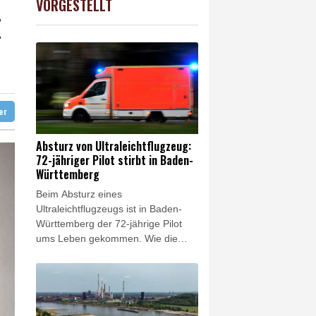
VORGESTELLT
USD
0.32%
1.1562
$
E
ustrie begrüßt sie
stizminister Blanche
ze
so früh wie nie
ter
Absturz von Ultraleichtflugzeug:
72-jähriger Pilot stirbt in Baden-
Württemberg
Beim Absturz eines
Ultraleichtflugzeugs ist in Baden-
Württemberg der 72-jährige Pilot
ums Leben gekommen. Wie die
Polizei in Konstanz mitteilte, stürzte
das Flugzeug am
Samstagnachmittag in der
Gemeinde Dunningen ab. Die
Ursache war noch unklar. Nach