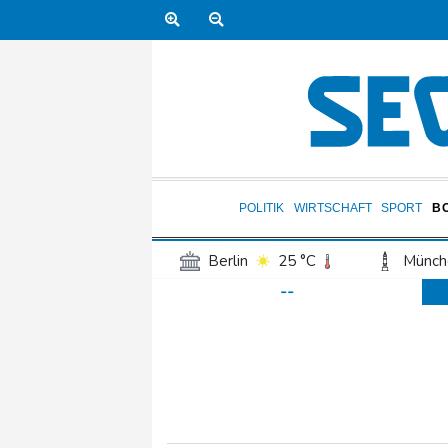
POLITIK
WIRTSCHAFT
SPORT
B
Berlin
25 °C
Münch
--
Frankfurt am Main
30 °C
Hannover
24 °C
Kö
Rostock
22 °C
Stut
Salzburg
30 °C
Ba