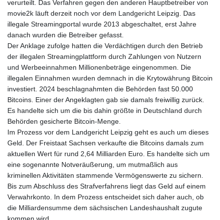
verurteilt. Das Verfahren gegen den anderen Hauptbetreiber von
movie2k läuft derzeit noch vor dem Landgericht Leipzig. Das
illegale Streamingportal wurde 2013 abgeschaltet, erst Jahre
danach wurden die Betreiber gefasst.
Der Anklage zufolge hatten die Verdächtigen durch den Betrieb
der illegalen Streamingplattform durch Zahlungen von Nutzern
und Werbeeinnahmen Millionenbeträge eingenommen. Die
illegalen Einnahmen wurden demnach in die Krytowährung Bitcoin
investiert. 2024 beschlagnahmten die Behörden fast 50.000
Bitcoins. Einer der Angeklagten gab sie damals freiwillig zurück.
Es handelte sich um die bis dahin größte in Deutschland durch
Behörden gesicherte Bitcoin-Menge.
Im Prozess vor dem Landgericht Leipzig geht es auch um dieses
Geld. Der Freistaat Sachsen verkaufte die Bitcoins damals zum
aktuellen Wert für rund 2,64 Milliarden Euro. Es handelte sich um
eine sogenannte Notveräußerung, um mutmaßlich aus
kriminellen Aktivitäten stammende Vermögenswerte zu sichern.
Bis zum Abschluss des Strafverfahrens liegt das Geld auf einem
Verwahrkonto. In dem Prozess entscheidet sich daher auch, ob
die Milliardensumme dem sächsischen Landeshaushalt zugute
kommen wird.