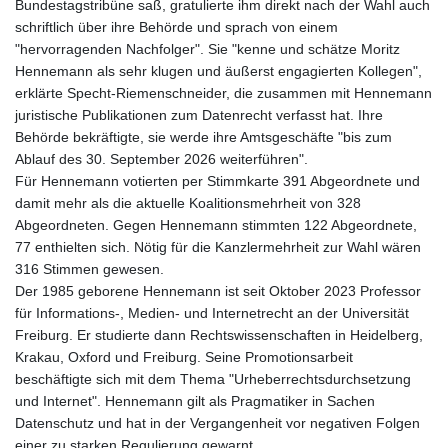
Bundestagstribüne saß, gratulierte ihm direkt nach der Wahl auch
schriftlich über ihre Behörde und sprach von einem
"hervorragenden Nachfolger". Sie "kenne und schätze Moritz
Hennemann als sehr klugen und äußerst engagierten Kollegen",
erklärte Specht-Riemenschneider, die zusammen mit Hennemann
juristische Publikationen zum Datenrecht verfasst hat. Ihre
Behörde bekräftigte, sie werde ihre Amtsgeschäfte "bis zum
Ablauf des 30. September 2026 weiterführen".
Für Hennemann votierten per Stimmkarte 391 Abgeordnete und
damit mehr als die aktuelle Koalitionsmehrheit von 328
Abgeordneten. Gegen Hennemann stimmten 122 Abgeordnete,
77 enthielten sich. Nötig für die Kanzlermehrheit zur Wahl wären
316 Stimmen gewesen.
Der 1985 geborene Hennemann ist seit Oktober 2023 Professor
für Informations-, Medien- und Internetrecht an der Universität
Freiburg. Er studierte dann Rechtswissenschaften in Heidelberg,
Krakau, Oxford und Freiburg. Seine Promotionsarbeit
beschäftigte sich mit dem Thema "Urheberrechtsdurchsetzung
und Internet". Hennemann gilt als Pragmatiker in Sachen
Datenschutz und hat in der Vergangenheit vor negativen Folgen
einer zu starken Regulierung gewarnt.