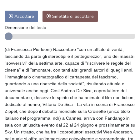
Ascoltare
Smettila di ascoltare
Dimensione del testo:
(di Francesca Pierleoni) Raccontare "con un afflato di verità,
lasciando da parte gli stereotipi e il pettegolezzo", uno dei maestri
"sovversivi" della settima arte, capace di "riscrivere le regole del
cinema" e di "smontare, con tanti altri grandi autori di quegli anni,
l'immaginario cinematografico di cartapesta del fascismo,
guardando a una rinascita della società", risultando attuale e
universale anche oggi. Così Andrea De Sica, coproduttore del
documentario, descrive lo spirito che ha animato il film non fiction,
dedicato al nonno, Vittorio De Sica - La vita in scena di Francesco
Zippel, che dopo il debutto mondiale sulla Croisette (unico titolo
italiano nel programma, ndr) a Cannes, arriva con Fandango in
sala con un'uscita evento dal 22 al 24 giugno e prossimamente su
Sky. Un ritratto, che ha fra i coproduttori esecutivi Wes Anderson,
nel quale si offre un'immersione coinvolgente e sorprendente, tra