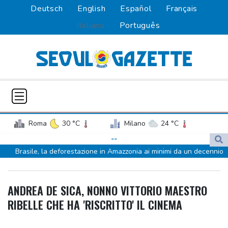
Deutsch
English
Español
Français
Italiano
Português
Roma
30 °C
Milano
24 °C
Palermo
27 °C
Venezia
24 °C
--
Brasile, la deforestazione in Amazzonia ai minimi da un decennio
Napoli
27 °C
Brasile, la deforestazione in Amazzonia ai minimi da un decennio
De la Espriella giura da presidente della Colombia e promette la
ANDREA DE SICA, NONNO VITTORIO MAESTRO
'Patria Milagro'
RIBELLE CHE HA 'RISCRITTO' IL CINEMA
De la Espriella giura da presidente della Colombia e promette la
'Patria Milagro'