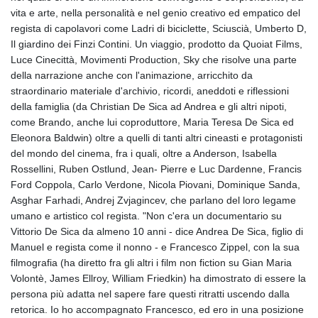
vita e arte, nella personalità e nel genio creativo ed empatico del
regista di capolavori come Ladri di biciclette, Sciuscià, Umberto D,
Il giardino dei Finzi Contini. Un viaggio, prodotto da Quoiat Films,
Luce Cinecittà, Movimenti Production, Sky che risolve una parte
della narrazione anche con l'animazione, arricchito da
straordinario materiale d'archivio, ricordi, aneddoti e riflessioni
della famiglia (da Christian De Sica ad Andrea e gli altri nipoti,
come Brando, anche lui coproduttore, Maria Teresa De Sica ed
Eleonora Baldwin) oltre a quelli di tanti altri cineasti e protagonisti
del mondo del cinema, fra i quali, oltre a Anderson, Isabella
Rossellini, Ruben Ostlund, Jean- Pierre e Luc Dardenne, Francis
Ford Coppola, Carlo Verdone, Nicola Piovani, Dominique Sanda,
Asghar Farhadi, Andrej Zvjagincev, che parlano del loro legame
umano e artistico col regista. "Non c'era un documentario su
Vittorio De Sica da almeno 10 anni - dice Andrea De Sica, figlio di
Manuel e regista come il nonno - e Francesco Zippel, con la sua
filmografia (ha diretto fra gli altri i film non fiction su Gian Maria
Volontè, James Ellroy, William Friedkin) ha dimostrato di essere la
persona più adatta nel sapere fare questi ritratti uscendo dalla
retorica. Io ho accompagnato Francesco, ed ero in una posizione