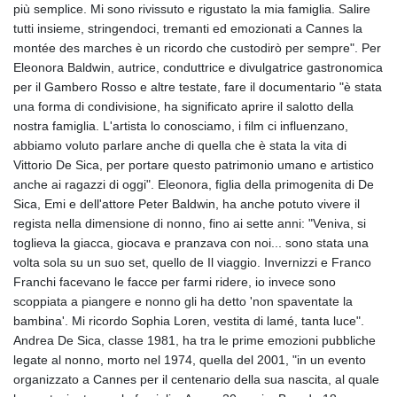
più semplice. Mi sono rivissuto e rigustato la mia famiglia. Salire
tutti insieme, stringendoci, tremanti ed emozionati a Cannes la
montée des marches è un ricordo che custodirò per sempre". Per
Eleonora Baldwin, autrice, conduttrice e divulgatrice gastronomica
per il Gambero Rosso e altre testate, fare il documentario "è stata
una forma di condivisione, ha significato aprire il salotto della
nostra famiglia. L'artista lo conosciamo, i film ci influenzano,
abbiamo voluto parlare anche di quella che è stata la vita di
Vittorio De Sica, per portare questo patrimonio umano e artistico
anche ai ragazzi di oggi". Eleonora, figlia della primogenita di De
Sica, Emi e dell'attore Peter Baldwin, ha anche potuto vivere il
regista nella dimensione di nonno, fino ai sette anni: "Veniva, si
toglieva la giacca, giocava e pranzava con noi... sono stata una
volta sola su un suo set, quello de Il viaggio. Invernizzi e Franco
Franchi facevano le facce per farmi ridere, io invece sono
scoppiata a piangere e nonno gli ha detto 'non spaventate la
bambina'. Mi ricordo Sophia Loren, vestita di lamé, tanta luce".
Andrea De Sica, classe 1981, ha tra le prime emozioni pubbliche
legate al nonno, morto nel 1974, quella del 2001, "in un evento
organizzato a Cannes per il centenario della sua nascita, al quale