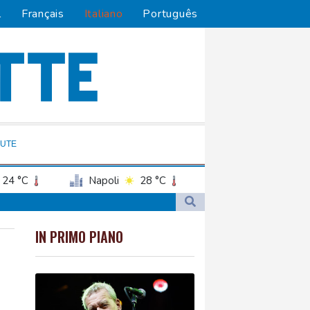
l
Français
Italiano
Português
LUTE
24 °C
Napoli
28 °C
IN PRIMO PIANO
ra in Iran'
ra in Iran'
narista'
narista'