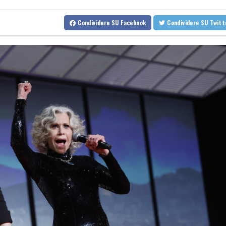
Kiev, 'stato di allerta aerea nella capitale, c'è la minaccia di droni 
Condividere
SU Facebook
Condividere
SU Twit
Kiev, 'stato di allerta aerea nella capitale, c'è la minaccia di droni 
Brasile, la deforestazione in Amazzonia ai minimi da un decennio
Brasile, la deforestazione in Amazzonia ai minimi da un decennio