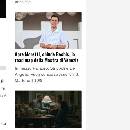
possibile
Apre Moretti, chiude Bechis, la
road map della Mostra di Venezia
In mezzo Pallaoro, Strippoli e De
Angelis. Fuori concorso Amelio il 3,
Martone il 10/9
. È
oni.
to è
e ci