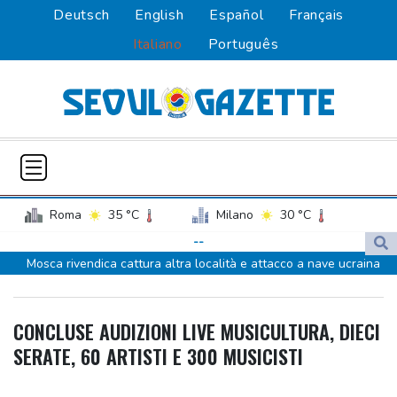
Deutsch
English
Español
Français
Italiano
Português
Roma
35 °C
Milano
30 °C
Palermo
31 °C
Venezia
31 °C
--
Mosca rivendica cattura altra località e attacco a nave ucraina
Napoli
32 °C
'con armi'
Media, continuano le incursioni israeliane in Cisgiordania
CONCLUSE AUDIZIONI LIVE MUSICULTURA, DIECI
Drone proveniente dalla Romania esplode vicino a gasdotto
SERATE, 60 ARTISTI E 300 MUSICISTI
bulgaro
Drone proveniente dalla Romania esplode vicino a gasdotto