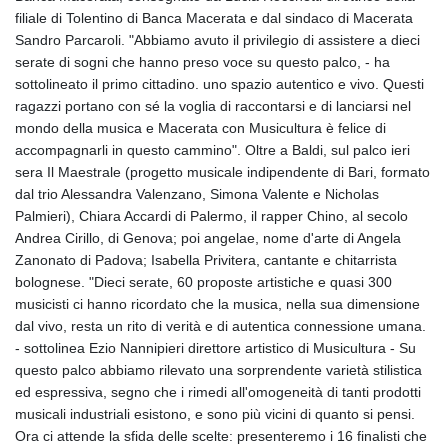
filiale di Tolentino di Banca Macerata e dal sindaco di Macerata
Sandro Parcaroli. "Abbiamo avuto il privilegio di assistere a dieci
serate di sogni che hanno preso voce su questo palco, - ha
sottolineato il primo cittadino. uno spazio autentico e vivo. Questi
ragazzi portano con sé la voglia di raccontarsi e di lanciarsi nel
mondo della musica e Macerata con Musicultura è felice di
accompagnarli in questo cammino". Oltre a Baldi, sul palco ieri
sera Il Maestrale (progetto musicale indipendente di Bari, formato
dal trio Alessandra Valenzano, Simona Valente e Nicholas
Palmieri), Chiara Accardi di Palermo, il rapper Chino, al secolo
Andrea Cirillo, di Genova; poi angelae, nome d'arte di Angela
Zanonato di Padova; Isabella Privitera, cantante e chitarrista
bolognese. "Dieci serate, 60 proposte artistiche e quasi 300
musicisti ci hanno ricordato che la musica, nella sua dimensione
dal vivo, resta un rito di verità e di autentica connessione umana.
- sottolinea Ezio Nannipieri direttore artistico di Musicultura - Su
questo palco abbiamo rilevato una sorprendente varietà stilistica
ed espressiva, segno che i rimedi all'omogeneità di tanti prodotti
musicali industriali esistono, e sono più vicini di quanto si pensi.
Ora ci attende la sfida delle scelte: presenteremo i 16 finalisti che