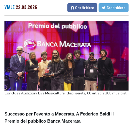
bulgaro
VIALE
22.03.2026
Condividere
Condividere
Meloni, grave e vergognoso gesto Cgil a commemorazione
Marcinelle
Codacons, su primo esodo estivo stangata carburanti da 370
milioni
Hillary Clinton critica restyling della Casa Bianca, 'ricorda palazzi
di Saddam Hussein'
Europei di nuoto,Paltrinieri'felice comunque dell'argento,è stata
una bella staffetta'
Europei di nuoto,Paltrinieri'felice comunque dell'argento,è stata
una bella staffetta'
Concluse Audizioni Live Musicultura, dieci serate, 60 artisti e 300 musicisti
Messico, riparte l'export di avocado verso gli Stati Uniti
Successo per l'evento a Macerata. A Federico Baldi il
Premio del pubblico Banca Macerata