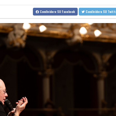
La giunta del Myanmar dice no all'Asean per la liberazione di Suu
Condividere
SU Facebook
Condividere
SU Twit
Breve tregua temporalesca, poi caldo record per la settimana di
Breve tregua temporalesca, poi caldo record per la settimana di
James Gray, le speranze in 'Paper Tiger' si infrangono come nel m