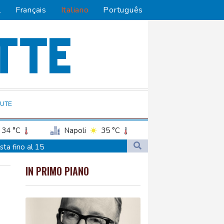
l
Français
Italiano
Português
LUTE
34 °C
Napoli
35 °C
sta fino al 15
sraele'
IN PRIMO PIANO
à'