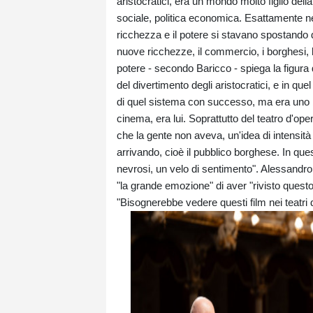
aristocratici, era un mondo molto figlio del
sociale, politica economica. Esattamente ne
ricchezza e il potere si stavano spostando d
nuove ricchezze, il commercio, i borghesi, 
potere - secondo Baricco - spiega la figura 
del divertimento degli aristocratici, e in q
di quel sistema con successo, ma era uno 
cinema, era lui. Soprattutto del teatro d'oper
che la gente non aveva, un'idea di intensit
arrivando, cioè il pubblico borghese. In q
nevrosi, un velo di sentimento". Alessandro
"la grande emozione" di aver "rivisto questo
"Bisognerebbe vedere questi film nei teatri d