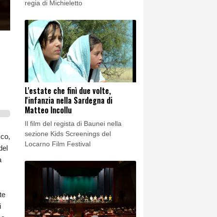
regia di Michieletto
L'estate che finì due volte,
l'infanzia nella Sardegna di
Matteo Incollu
Il film del regista di Baunei nella
sezione Kids Screenings del
cco,
Locarno Film Festival
del
a
te
i