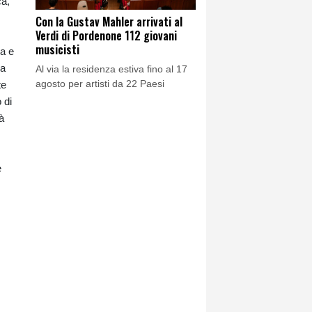
ca,
Con la Gustav Mahler arrivati al
Verdi di Pordenone 112 giovani
musicisti
za e
ia
Al via la residenza estiva fino al 17
agosto per artisti da 22 Paesi
te
 di
à
e