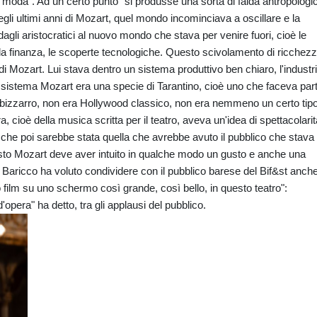
la moda". Ad un certo punto "si produsse una sorta di falda antropologi
gli ultimi anni di Mozart, quel mondo incominciava a oscillare e la
agli aristocratici al nuovo mondo che stava per venire fuori, cioè le
la finanza, le scoperte tecnologiche. Questo scivolamento di ricchez
di Mozart. Lui stava dentro un sistema produttivo ben chiaro, l'industr
uel sistema Mozart era una specie di Tarantino, cioè uno che faceva par
bizzarro, non era Hollywood classico, non era nemmeno un certo tipo
a, cioè della musica scritta per il teatro, aveva un'idea di spettacolarit
à che poi sarebbe stata quella che avrebbe avuto il pubblico che stava
uesto Mozart deve aver intuito in qualche modo un gusto e anche una
 Baricco ha voluto condividere con il pubblico barese del Bif&st anch
 film su uno schermo così grande, così bello, in questo teatro":
'opera" ha detto, tra gli applausi del pubblico.