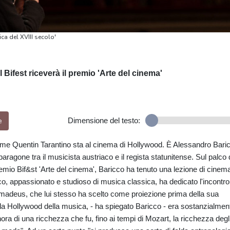
ca del XVIII secolo'
Bifest riceverà il premio 'Arte del cinema'
e
Dimensione del testo:
me Quentin Tarantino sta al cinema di Hollywood. È Alessandro Bari
agone tra il musicista austriaco e il regista statunitense. Sul palco 
 premio Bif&st 'Arte del cinema', Baricco ha tenuto una lezione di cinem
o, appassionato e studioso di musica classica, ha dedicato l'incontro
m Amadeus, che lui stesso ha scelto come proiezione prima della sua
a Hollywood della musica, - ha spiegato Baricco - era sostanzialmen
nora di una ricchezza che fu, fino ai tempi di Mozart, la ricchezza degl