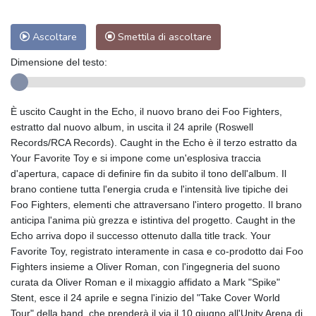
Ascoltare
Smettila di ascoltare
Dimensione del testo:
È uscito Caught in the Echo, il nuovo brano dei Foo Fighters,
estratto dal nuovo album, in uscita il 24 aprile (Roswell
Records/RCA Records). Caught in the Echo è il terzo estratto da
Your Favorite Toy e si impone come un'esplosiva traccia
d'apertura, capace di definire fin da subito il tono dell'album. Il
brano contiene tutta l'energia cruda e l'intensità live tipiche dei
Foo Fighters, elementi che attraversano l'intero progetto. Il brano
anticipa l'anima più grezza e istintiva del progetto. Caught in the
Echo arriva dopo il successo ottenuto dalla title track. Your
Favorite Toy, registrato interamente in casa e co-prodotto dai Foo
Fighters insieme a Oliver Roman, con l'ingegneria del suono
curata da Oliver Roman e il mixaggio affidato a Mark "Spike"
Stent, esce il 24 aprile e segna l'inizio del "Take Cover World
Tour" della band, che prenderà il via il 10 giugno all'Unity Arena di