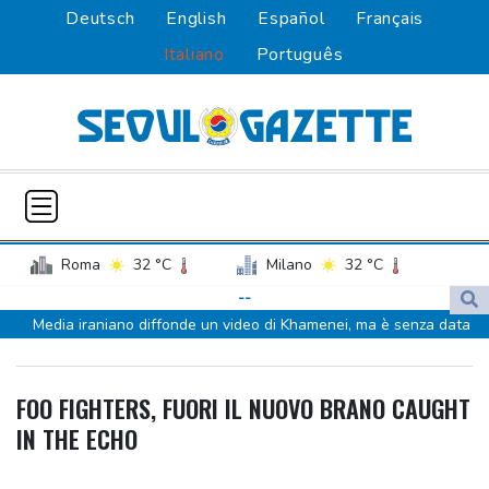
Deutsch
English
Español
Français
Italiano
Português
Roma
32 °C
Milano
32 °C
Palermo
29 °C
Venezia
31 °C
--
Media iraniano diffonde un video di Khamenei, ma è senza data
Napoli
30 °C
Media iraniano diffonde un video di Khamenei, ma è senza data
Con la Gustav Mahler arrivati al Verdi di Pordenone 112 giovani
FOO FIGHTERS, FUORI IL NUOVO BRANO CAUGHT
musicisti
IN THE ECHO
Olivia Wilde, in The Invite con Cruz, Norton e Rogen come un
gruppo jazz