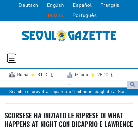
Deutsch
English
Español
Français
Italiano
Português
Roma
31 °C
Milano
28 °C
Palermo
29 °C
Venezia
28 °C
--
Scambio di provetta, impiantato l'embrione sbagliato al San
Napoli
31 °C
Raffaele di Milano
Scambio di provetta, impiantato l'embrione sbagliato al San
SCORSESE HA INIZIATO LE RIPRESE DI WHAT
Raffaele di Milano
HAPPENS AT NIGHT CON DICAPRIO E LAWRENCE
Confesercenti, la mappa del Pil 2026: prima Bolzano +1,8%, frena
Valle d'Aosta -0,1%