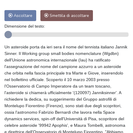
Ascoltare
Smettila di ascoltare
Dimensione del testo:
Un asteroide porta da ieri sera il nome del tennista italiano Jannik
Sinner. Il Working group small bodies nomenclature (Wgdbn)
dell'Unione astronomica internazionale (Iau) ha ratificato
l'assegnazione del nome del campione azzurro a un asteroide
che orbita nella fascia principale tra Marte e Giove, inserendolo
nel bollettino ufficiale. Scoperto il 10 marzo 2003 presso
l'Osservatorio di Campo Imperatore da un team toscano,
l'asteroide si chiamerà ufficialmente '(120097) Janniksinner'. A
richiedere la dedica, su suggerimento del Gruppo astrofili di
Montelupo Fiorentino (Firenze), sono stati due degli scopritori,
ossia l'astronomo Fabrizio Bernardi che lavora nella Space
dynamics services, spin-off dell'Università di Pisa, scopritore del
celebre asteroide '99942 Apophis', e Maura Tombelli, astronoma
e direttrice dell'Osservatorio di Montelupo Fiorentino. "Abbiamo