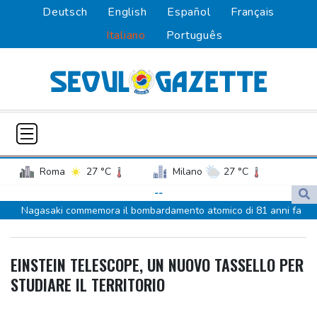
Deutsch
English
Español
Français
Italiano
Português
Roma
27 °C
Milano
27 °C
Palermo
28 °C
Venezia
24 °C
--
Nagasaki commemora il bombardamento atomico di 81 anni fa
Napoli
28 °C
Ankara, 'Egitto potrebbe essere il prossimo ad aderire al Patto
della Mecca'
EINSTEIN TELESCOPE, UN NUOVO TASSELLO PER
Ankara, 'Egitto potrebbe essere il prossimo ad aderire al Patto
STUDIARE IL TERRITORIO
della Mecca'
Tennis, n.1 al mondo Sabalenka sconfitta da Alexandrova a