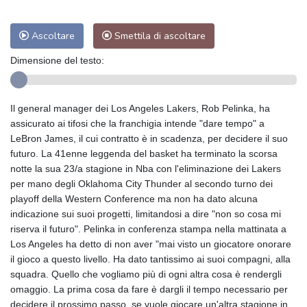
Ascoltare
Smettila di ascoltare
Dimensione del testo:
Il general manager dei Los Angeles Lakers, Rob Pelinka, ha
assicurato ai tifosi che la franchigia intende "dare tempo" a
LeBron James, il cui contratto è in scadenza, per decidere il suo
futuro. La 41enne leggenda del basket ha terminato la scorsa
notte la sua 23/a stagione in Nba con l'eliminazione dei Lakers
per mano degli Oklahoma City Thunder al secondo turno dei
playoff della Western Conference ma non ha dato alcuna
indicazione sui suoi progetti, limitandosi a dire "non so cosa mi
riserva il futuro". Pelinka in conferenza stampa nella mattinata a
Los Angeles ha detto di non aver "mai visto un giocatore onorare
il gioco a questo livello. Ha dato tantissimo ai suoi compagni, alla
squadra. Quello che vogliamo più di ogni altra cosa è rendergli
omaggio. La prima cosa da fare è dargli il tempo necessario per
decidere il prossimo passo, se vuole giocare un'altra stagione in