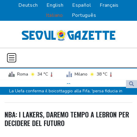
Deutsch
English
Español
Français
Italiano
Português
Roma
34 °C
Milano
38 °C
Palermo
30 °C
Venezia
36 °C
--
La Uefa conferma il boicottaggio alla Fifa, 'persa fiducia in
Napoli
34 °C
Infantino'
Isabella Rossellini, 'stroncata al mio primo ruolo, mi diedi alla
NBA: I LAKERS, DAREMO TEMPO A LEBRON PER
moda'
DECIDERE DEL FUTURO
Guccini e il legame con Mondolfo, città della moglie e cittadino
onorario dal 2022