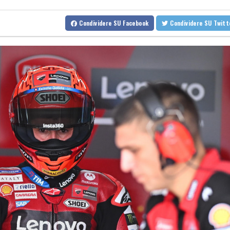
Ambasciata russa, 'il drone all'aeroporto di Lipsia è una provocazi
Condividere
SU Facebook
Condividere
SU Twit
Il prezzo del gas è poco mosso sotto i 56 euro al megawattora
Il prezzo del gas è poco mosso sotto i 56 euro al megawattora
Paolo Conte saluta Guccini 'brani memorabili, la tua compagnia mi