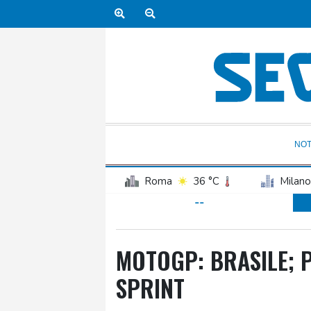
NOT
Roma
36 °C
Milano
--
MOTOGP: BRASILE; P
SPRINT