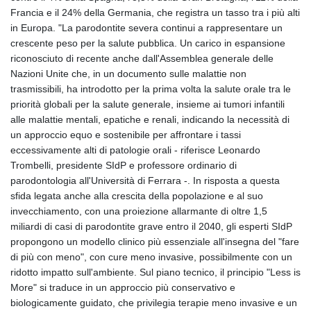
Francia e il 24% della Germania, che registra un tasso tra i più alti
in Europa. "La parodontite severa continui a rappresentare un
crescente peso per la salute pubblica. Un carico in espansione
riconosciuto di recente anche dall'Assemblea generale delle
Nazioni Unite che, in un documento sulle malattie non
trasmissibili, ha introdotto per la prima volta la salute orale tra le
priorità globali per la salute generale, insieme ai tumori infantili
alle malattie mentali, epatiche e renali, indicando la necessità di
un approccio equo e sostenibile per affrontare i tassi
eccessivamente alti di patologie orali - riferisce Leonardo
Trombelli, presidente SIdP e professore ordinario di
parodontologia all'Università di Ferrara -. In risposta a questa
sfida legata anche alla crescita della popolazione e al suo
invecchiamento, con una proiezione allarmante di oltre 1,5
miliardi di casi di parodontite grave entro il 2040, gli esperti SIdP
propongono un modello clinico più essenziale all'insegna del "fare
di più con meno", con cure meno invasive, possibilmente con un
ridotto impatto sull'ambiente. Sul piano tecnico, il principio "Less is
More" si traduce in un approccio più conservativo e
biologicamente guidato, che privilegia terapie meno invasive e un