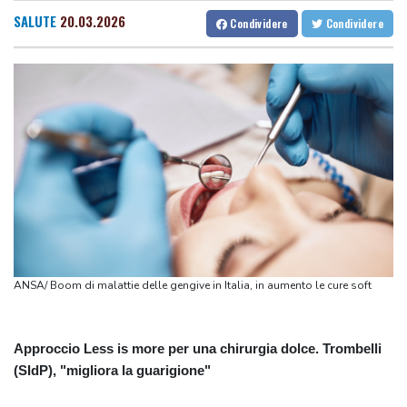
Fonti saudite, 'oggi firma patto di mutua difesa con Turchia e
SALUTE
20.03.2026
Condividere
Condividere
Pakistan'
Fonti saudite, 'oggi firma patto di mutua difesa con Turchia e
Pakistan'
Protesta contro la legge sulla proprietà davanti al Parlamento
argentino, scontri
Protesta contro la legge sulla proprietà davanti al Parlamento
argentino, scontri
Sanchez presiederà una riunione in videocall sulla crisi a Ceuta
Sanchez presiederà una riunione in videocall sulla crisi a Ceuta
ANSA/ Boom di malattie delle gengive in Italia, in aumento le cure soft
Approccio Less is more per una chirurgia dolce. Trombelli
(SIdP), "migliora la guarigione"