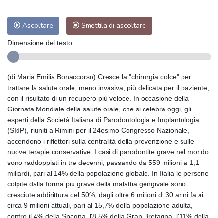
Ascoltare
Smettila di ascoltare
Dimensione del testo:
(di Maria Emilia Bonaccorso) Cresce la "chirurgia dolce" per
trattare la salute orale, meno invasiva, più delicata per il paziente,
con il risultato di un recupero più veloce. In occasione della
Giornata Mondiale della salute orale, che si celebra oggi, gli
esperti della Società Italiana di Parodontologia e Implantologia
(SIdP), riuniti a Rimini per il 24esimo Congresso Nazionale,
accendono i riflettori sulla centralità della prevenzione e sulle
nuove terapie conservative. I casi di parodontite grave nel mondo
sono raddoppiati in tre decenni, passando da 559 milioni a 1,1
miliardi, pari al 14% della popolazione globale. In Italia le persone
colpite dalla forma più grave della malattia gengivale sono
cresciute addirittura del 50%, dagli oltre 6 milioni di 30 anni fa ai
circa 9 milioni attuali, pari al 15,7% della popolazione adulta,
contro il 4% della Spagna, l'8,5% della Gran Bretagna, l'11% della