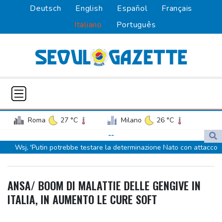
Deutsch
English
Español
Français
Italiano
Português
Roma
27 °C
Milano
26 °C
Palermo
27 °C
Venezia
22 °C
--
Wsj, 'Putin potrebbe testare la determinazione Nato con attacco
Napoli
26 °C
limitato'
Wsj, 'Putin potrebbe testare la determinazione Nato con attacco
ANSA/ BOOM DI MALATTIE DELLE GENGIVE IN
limitato'
ITALIA, IN AUMENTO LE CURE SOFT
Usa, Meta dovrà pagare 567 milioni per danni dei social ai minori
Usa, Meta dovrà pagare 567 milioni per danni dei social ai minori