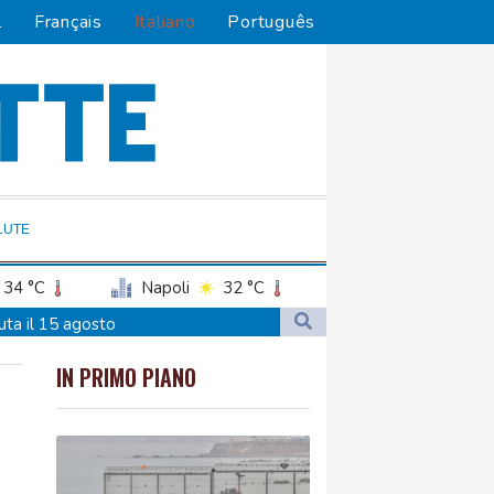
l
Français
Italiano
Português
LUTE
34 °C
Napoli
32 °C
uta il 15 agosto
uta il 15 agosto
IN PRIMO PIANO
 male"
ll'Ariston