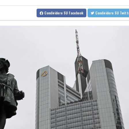
Gb: Bezzecchi "non credo di poter ripetere la vittoria del 2025"
Condividere
SU Facebook
Condividere
SU Twit
Media Beirut, nella notte nuovi raid israeliani sul sud del Libano
Media Beirut, nella notte nuovi raid israeliani sul sud del Libano
L'ultima testimonianza di Guccini, 'le parole sono importanti, ci f