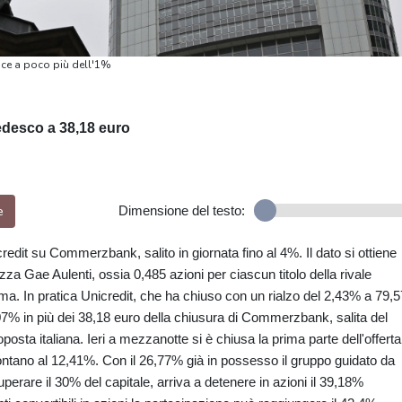
uce a poco più dell'1%
tedesco a 38,18 euro
e
Dimensione del testo:
credit su Commerzbank, salito in giornata fino al 4%. Il dato si ottiene
zza Gae Aulenti, ossia 0,485 azioni per ciascun titolo della rivale
tima. In pratica Unicredit, che ha chiuso con un rialzo del 2,43% a 79,5
,07% in più dei 38,18 euro della chiusura di Commerzbank, salita del
oposta italiana. Ieri a mezzanotte si è chiusa la prima parte dell'offerta
ntano al 12,41%. Con il 26,77% già in possesso il gruppo guidato da
uperare il 30% del capitale, arriva a detenere in azioni il 39,18%