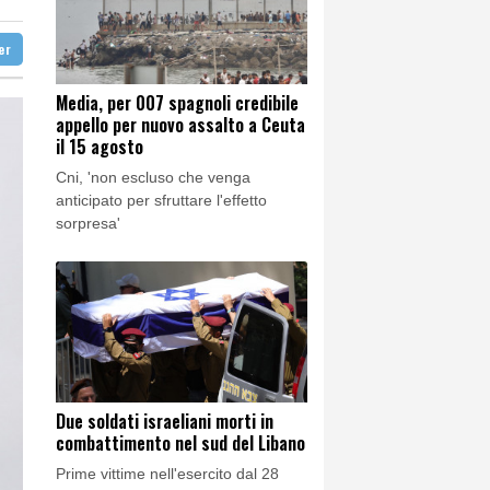
ter
Media, per 007 spagnoli credibile
appello per nuovo assalto a Ceuta
anno imparare ad amare'
il 15 agosto
Cni, 'non escluso che venga
anticipato per sfruttare l'effetto
sorpresa'
Due soldati israeliani morti in
combattimento nel sud del Libano
Prime vittime nell'esercito dal 28