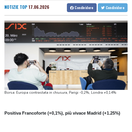
Borsa: Milano apre in rialzo, Ftse Mib +0,4%
NOTIZIE TOP
17.06.2026
Condividere
Condividere
Gas: future in rialzo a 53,85 euro
Da Hiroshima, 81 anni dopo la bomba, un appello mondiale al
disarmo
Lo spread tra Btp e Bund a 77,5 punti
Borsa: Europa contrastata in chiusura, Parigi -0,2%, Londra +0,14%
Positiva Francoforte (+0,1%), più vivace Madrid (+1.25%)