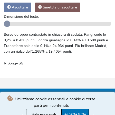
Ascoltare
Smettila di ascoltare
Dimensione del testo:
Borse europee contrastate in chiusura di seduta. Parigi cede lo
0,2% a 8.430 punti, Londra guadagna lo 0,14% a 10.508 punti e
Francoforte sale dello 0,1% a 24.934 punti. Più brillante Madrid,
con un rialzo dell'1,265% a 19.4054 punti.
R.Song--SG
Utilizziamo cookie essenziali e cookie di terze
parti per i contenuti.
Solo essenziali
Accetta tutto