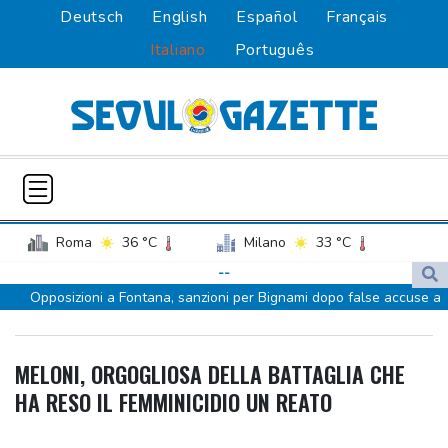
Deutsch
English
Español
Français
Italiano
Português
Roma
36 °C
Milano
33 °C
Palermo
30 °C
Venezia
32 °C
--
Opposizioni a Fontana, sanzioni per Bignami dopo false accuse a
Napoli
34 °C
Scalfaro
Madrid, 'Roma revochi controlli alle frontiere o adotteremo
MELONI, ORGOGLIOSA DELLA BATTAGLIA CHE
misure'
HA RESO IL FEMMINICIDIO UN REATO
Esce 'No Me Arrepiento de Sentir Tanto', il nuovo album di Karol
G