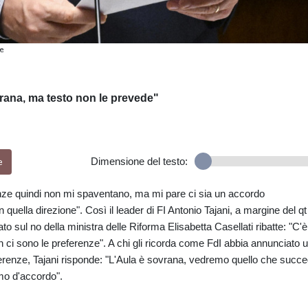
e
vrana, ma testo non le prevede"
e
Dimensione del testo:
enze quindi non mi spaventano, ma mi pare ci sia un accordo
n quella direzione". Così il leader di FI Antonio Tajani, a margine del qt
ato sul no della ministra delle Riforma Elisabetta Casellati ribatte: "C'è
on ci sono le preferenze". A chi gli ricorda come FdI abbia annunciato 
erenze, Tajani risponde: "L'Aula è sovrana, vedremo quello che succe
amo d'accordo".