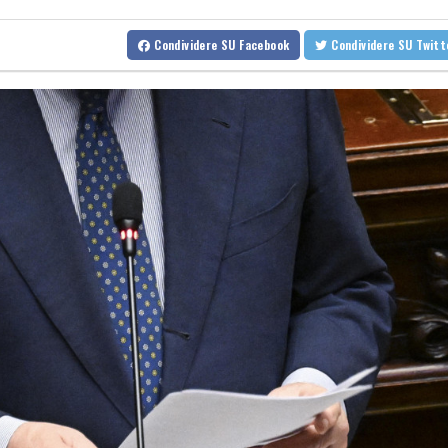
Ue, 'concentrare sforzi per prevenire ingressi irregolari e morti in
Condividere
SU Facebook
Condividere
SU Twit
Ue, 'concentrare sforzi per prevenire ingressi irregolari e morti in
Spagna, controlli a campione su viaggiatori dall'Italia in vigore d
Spagna, controlli a campione su viaggiatori dall'Italia in vigore d