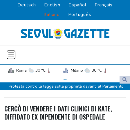
Deutsch
English
Español
Français
Italiano
Português
Roma
30 °C
Milano
30 °C
Palermo
28 °C
Venezia
28 °C
--
Protesta contro la legge sulla proprietà davanti al Parlamento
Napoli
28 °C
argentino, scontri
Protesta contro la legge sulla proprietà davanti al Parlamento
CERCÒ DI VENDERE I DATI CLINICI DI KATE,
argentino, scontri
DIFFIDATO EX DIPENDENTE DI OSPEDALE
Sanchez presiederà una riunione in videocall sulla crisi a Ceuta
Sanchez presiederà una riunione in videocall sulla crisi a Ceuta