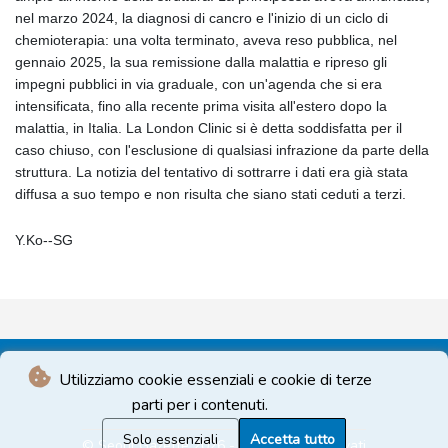
nel marzo 2024, la diagnosi di cancro e l'inizio di un ciclo di
chemioterapia: una volta terminato, aveva reso pubblica, nel
gennaio 2025, la sua remissione dalla malattia e ripreso gli
impegni pubblici in via graduale, con un'agenda che si era
intensificata, fino alla recente prima visita all'estero dopo la
malattia, in Italia. La London Clinic si è detta soddisfatta per il
caso chiuso, con l'esclusione di qualsiasi infrazione da parte della
struttura. La notizia del tentativo di sottrarre i dati era già stata
diffusa a suo tempo e non risulta che siano stati ceduti a terzi.
Y.Ko--SG
Utilizziamo cookie essenziali e cookie di terze
parti per i contenuti.
Solo essenziali
Accetta tutto
© Seoul Gazette 2026 - Tutti i diritti riservati