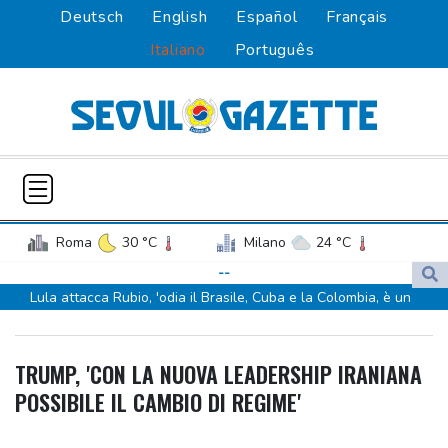
Deutsch
English
Español
Français
Italiano
Português
Roma
30 °C
Milano
24 °C
Palermo
27 °C
Venezia
24 °C
--
Lula attacca Rubio, 'odia il Brasile, Cuba e la Colombia, è un
Napoli
27 °C
bolsonarista'
Lula attacca Rubio, 'odia il Brasile, Cuba e la Colombia, è un
TRUMP, 'CON LA NUOVA LEADERSHIP IRANIANA
bolsonarista'
POSSIBILE IL CAMBIO DI REGIME'
Kiev, 'stato di allerta aerea nella capitale, c'è la minaccia di droni
nemici'