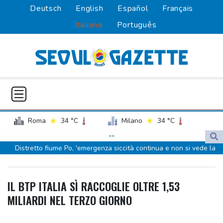
Deutsch
English
Español
Français
Italiano
Português
Roma
34 °C
Milano
34 °C
Palermo
30 °C
Venezia
34 °C
--
Distretto fiume Po, 'emergenza siccità continua e non si vede la
Napoli
32 °C
fine'
La Svezia consegnerà all'Ucraina una nave della flotta ombra
IL BTP ITALIA SÌ RACCOGLIE OLTRE 1,53
russa
MILIARDI NEL TERZO GIORNO
La Svezia consegnerà all'Ucraina una nave della flotta ombra
russa