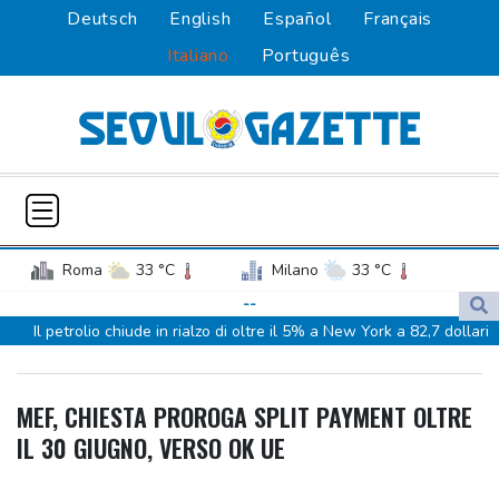
Deutsch
English
Español
Français
Italiano
Português
Roma
33 °C
Milano
33 °C
Palermo
29 °C
Venezia
31 °C
--
Il petrolio chiude in rialzo di oltre il 5% a New York a 82,7 dollari
Napoli
30 °C
Il petrolio chiude in rialzo di oltre il 5% a New York a 82,7 dollari
Presidente Colombia, il bilancio del terremoto è di 111 morti
MEF, CHIESTA PROROGA SPLIT PAYMENT OLTRE
Presidente Colombia, il bilancio del terremoto è di 111 morti
IL 30 GIUGNO, VERSO OK UE
Terremoto in Colombia, almeno 82 le vittime
Terremoto in Colombia, almeno 82 le vittime