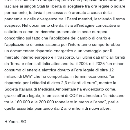
lasciare ai singoli Stati la libertà di scegliere tra ora legale o solare
permanente; tuttavia il processo si è arenato a causa della
pandemia e delle divergenze tra i Paesi membri, lasciando il tema
sospeso. Nel documento che da il via all'indagine conoscitiva si
sottolinea come tre ricerche presentate in sede europea
concordino sul fatto che l'abolizione del cambio di orario e
l'applicazione di unico sistema per l'intero anno comporterebbe
un documentato risparmio energetico e un vantaggio per il
mercato interno europeo e il trasporto. Gli ultimi dati ufficiali forniti
da Terna e riferiti all'Italia attestano tra il 2004 e il 2025 "un minor
consumo di energia elettrica dovuto all'ora legale di oltre 12
miliardi di kWh" che ha comportato, in termini economici, "un
risparmio per i cittadini di circa 2,3 miliardi di euro", mentre la
Società Italiana di Medicina Ambientale ha evidenziato come,
grazie all'ora legale, le emissioni di CO2 in atmosfera "si riducano
tra le 160.000 e le 200.000 tonnellate in meno all'anno", pari a
quella assorbita piantando dai 2 ai 6 milioni di nuovi alberi.
H.Yoon--SG