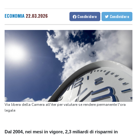
Toronto
Tennis, n.1 al mondo Sabalenka sconfitta da Alexandrova a
ECONOMIA
22.03.2026
Condividere
Condividere
Toronto
Odessa sotto attacco russo, danneggiati edifici e infrastrutture
Odessa sotto attacco russo, danneggiati edifici e infrastrutture
Teheran, 'se Usa non correggeranno il loro comportamento
Hormuz resterà chiuso'
Teheran, 'se Usa non correggeranno il loro comportamento
Hormuz resterà chiuso'
Malagò alla Gazzetta dello Sport, "Bianchedi capo delegazione
Azzurri"
Via libera della Camera all'iter per valutare se rendere permanente l'ora
legale
Dal 2004, nei mesi in vigore, 2,3 miliardi di risparmi in