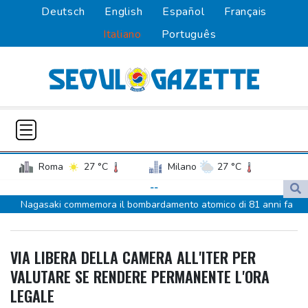
Deutsch
English
Español
Français
Italiano
Português
Roma
27 °C
Milano
27 °C
Palermo
28 °C
Venezia
24 °C
--
Nagasaki commemora il bombardamento atomico di 81 anni fa
Napoli
28 °C
Ankara, 'Egitto potrebbe essere il prossimo ad aderire al Patto
della Mecca'
VIA LIBERA DELLA CAMERA ALL'ITER PER
Ankara, 'Egitto potrebbe essere il prossimo ad aderire al Patto
VALUTARE SE RENDERE PERMANENTE L'ORA
della Mecca'
LEGALE
Tennis, n.1 al mondo Sabalenka sconfitta da Alexandrova a