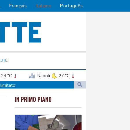
l
Français
Italiano
Português
LUTE
24 °C
Napoli
27 °C
limitato'
limitato'
IN PRIMO PIANO
stan'
stan'