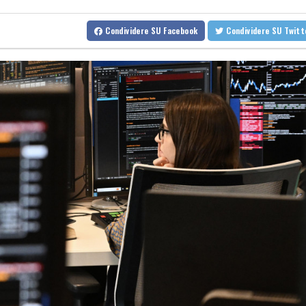
Protesta contro la legge sulla proprietà davanti al Parlamento ar
Condividere
SU Facebook
Condividere
SU Twit
Protesta contro la legge sulla proprietà davanti al Parlamento ar
Sanchez presiederà una riunione in videocall sulla crisi a Ceuta
Sanchez presiederà una riunione in videocall sulla crisi a Ceuta