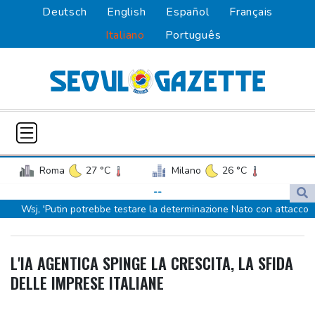
Deutsch
English
Español
Français
Italiano
Português
Roma
27 °C
Milano
26 °C
Palermo
27 °C
Venezia
22 °C
--
Wsj, 'Putin potrebbe testare la determinazione Nato con attacco
Napoli
26 °C
limitato'
Wsj, 'Putin potrebbe testare la determinazione Nato con attacco
L'IA AGENTICA SPINGE LA CRESCITA, LA SFIDA
limitato'
DELLE IMPRESE ITALIANE
Usa, Meta dovrà pagare 567 milioni per danni dei social ai minori
Usa, Meta dovrà pagare 567 milioni per danni dei social ai minori